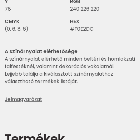
Y
RGB
78
240 226 220
CMYK
HEX
(0, 6, 8, 6)
#F0E2DC
A színárnyalat elérhetősége
A színárnyalat elérhető minden beltéri és homlokzati
falfestéknél, valamint dekorációs vakolatnál.
Lejjebb találja a kiválasztott színárnyalathoz
választható termékek listáját.
Jelmagyarázat
Termékek