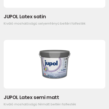
JUPOL Latex satin
Kiváló moshatóságú selyemfényű beltéri falfesték
JUPOL Latex semi matt
Kiváló moshatóságú félmatt beltéri falfesték