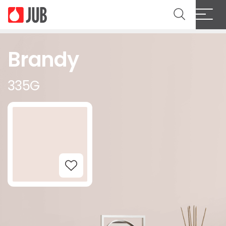
Brandy
335G
Add to Wishlist