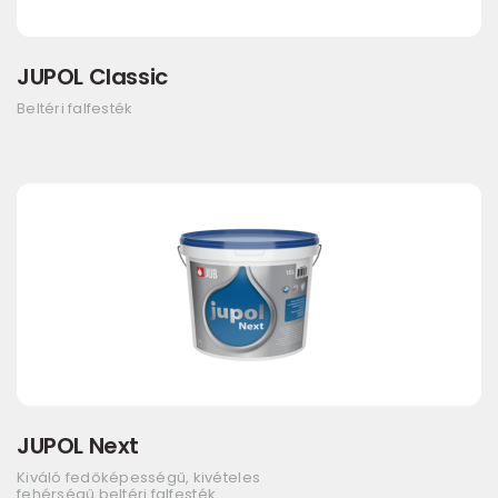
JUPOL Classic
Beltéri falfesték
JUPOL Next
Kiváló fedőképességű, kivételes
fehérségű beltéri falfesték