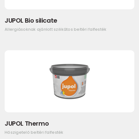
JUPOL Bio silicate
Allergiásoknak ajánlott szilikátos beltéri falfesték
JUPOL Thermo
Hőszigetelő beltéri falfesték