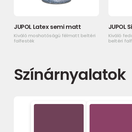
JUPOL Latex semi matt
JUPOL Si
Kiváló moshatóságú félmatt beltéri
Kiváló fe
falfesték
beltéri fal
Színárnyalatok