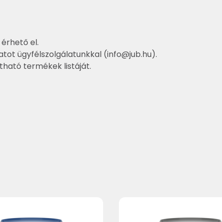
 érhető el.
atot ügyfélszolgálatunkkal (
info@jub.hu
).
ztható termékek listáját.