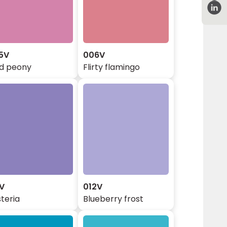
5V
006V
ld peony
Flirty flamingo
1V
012V
teria
Blueberry frost