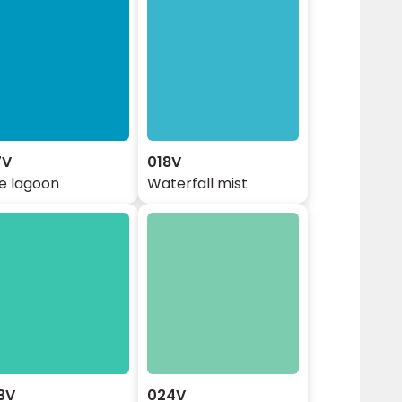
7V
018V
e lagoon
Waterfall mist
3V
024V