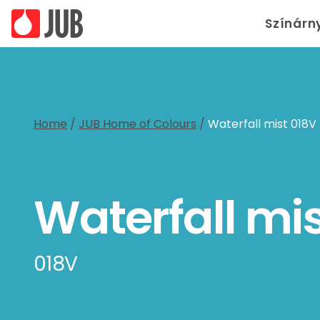
Színárn
Home
/
JUB Home of Colours
/
Waterfall mist 018V
Waterfall mi
018V