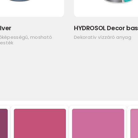
lver
HYDROSOL Decor ba
dőképességű, mosható
Dekoratív vízzáró anyag
festék