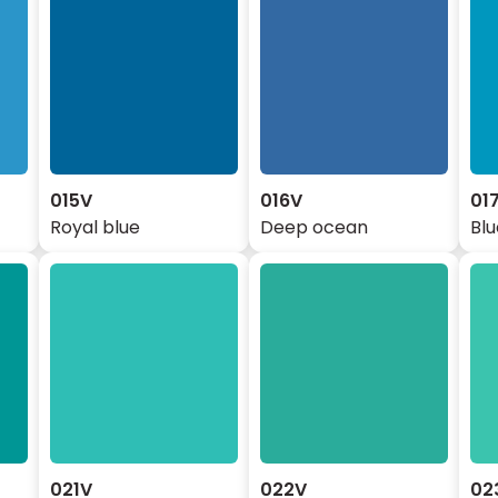
015V
016V
01
Royal blue
Deep ocean
Blu
021V
022V
02