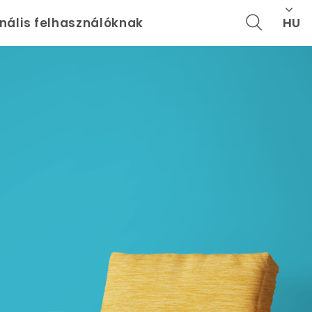
HU
onális felhasználóknak