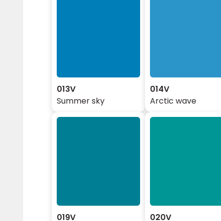
013V
014V
Summer sky
Arctic wave
019V
020V