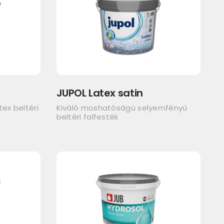
JUPOL Latex satin
ex beltéri
Kiváló moshatóságú selyemfényű
beltéri falfesték