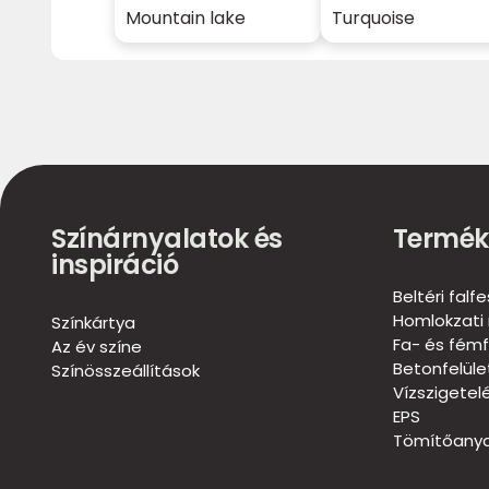
Mountain lake
Turquoise
Színárnyalatok és
Termék
inspiráció
Beltéri falf
Homlokzati 
Színkártya
Fa- és fémf
Az év színe
Betonfelül
Színösszeállítások
Vízszigetel
EPS
Tömítőanya