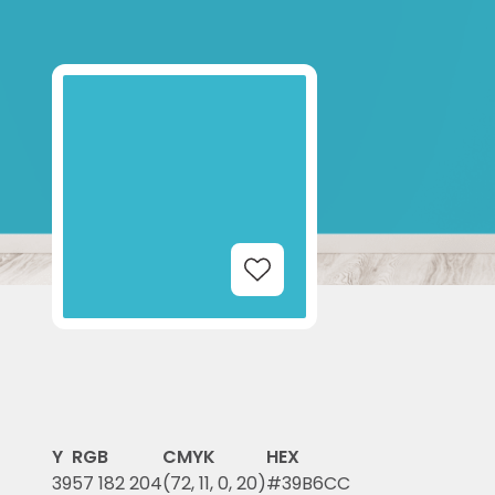
Add to Wishlist
Y
RGB
CMYK
HEX
39
57 182 204
(72, 11, 0, 20)
#39B6CC