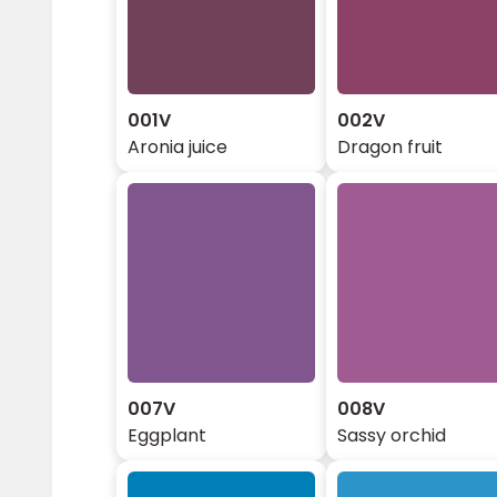
001V
002V
Aronia juice
Dragon fruit
007V
008V
Eggplant
Sassy orchid