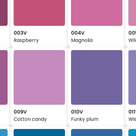
003V
004V
00
Raspberry
Magnolia
Wi
009V
010V
01
Cotton candy
Funky plum
Wis