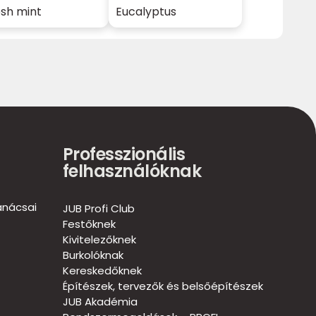
esh mint
Eucalyptus
Professzionális
felhasználóknak
anácsai
JUB Profi Club
Festőknek
Kivitelezőknek
Burkolóknak
Kereskedőknek
Építészek, tervezők és belsőépítészek
JUB Akadémia