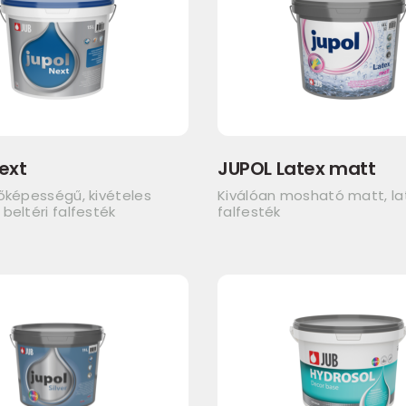
ext
JUPOL Latex matt
őképességű, kivételes
Kiválóan mosható matt, lat
beltéri falfesték
falfesték