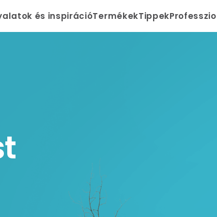
yalatok és inspiráció
Termékek
Tippek
Professzi
st