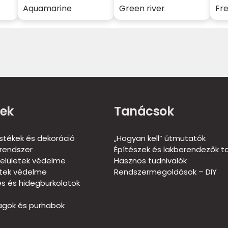
Aquamarine
Green river
Fr
ek
Tanácsok
estékek és dekoráció
„Hogyan kell” útmutatók
rendszer
Építészek és lakberendezők t
elületek védelme
Hasznos tudnivalók
etek védelme
Rendszermegoldások – DIY
és és hidegburkolatok
gok és purhabok