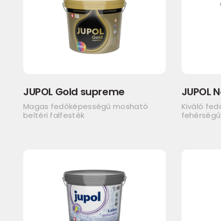
JUPOL Gold supreme
JUPOL N
Magas fedőképességű mosható
Kiváló fed
beltéri falfesték
fehérségű 