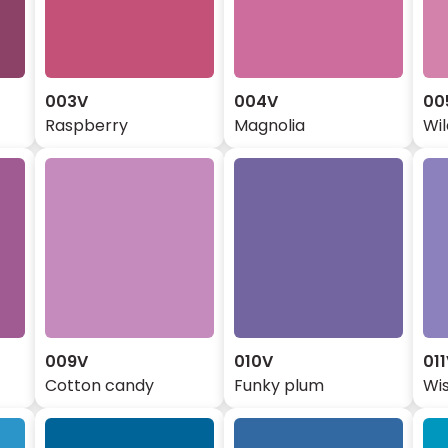
003V
004V
00
Raspberry
Magnolia
Wi
009V
010V
01
Cotton candy
Funky plum
Wis