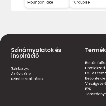
Mountain lake
Turquoise
Színárnyalatok és
Termék
inspiráció
Beltéri falf
Homlokzati 
Színkártya
Fa- és fémf
Az év színe
Betonfelül
Színösszeállítások
Vízszigetel
EPS
Tömítőanya