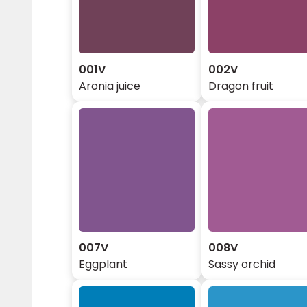
001V
002V
Aronia juice
Dragon fruit
007V
008V
Eggplant
Sassy orchid