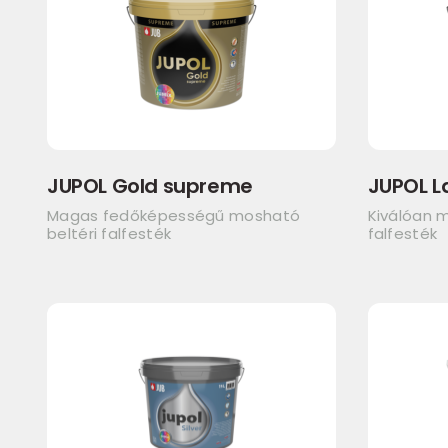
JUPOL Gold supreme
JUPOL L
Magas fedőképességű mosható
Kiválóan m
beltéri falfesték
falfesték