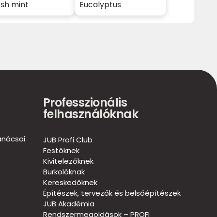
esh mint
Eucalyptus
Professzionális
felhasználóknak
anácsai
JUB Profi Club
Festőknek
Kivitelezőknek
Burkolóknak
Kereskedőknek
Építészek, tervezők és belsőépítészek
JUB Akadémia
Rendszermegoldások – PROFI