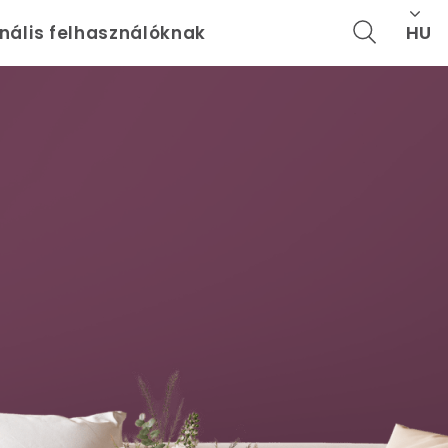
HU
onális felhasználóknak