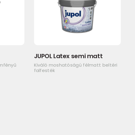
JUPOL Latex semi matt
emfényű
Kiváló moshatóságú félmatt beltéri
falfesték