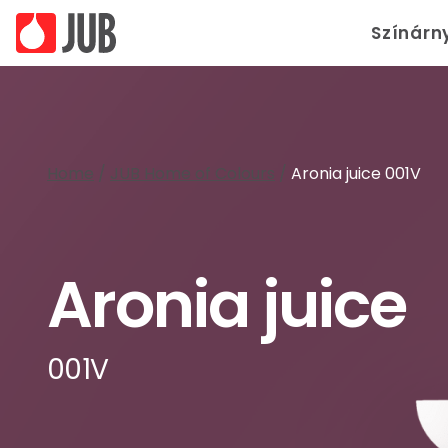
Színárn
Home
/
JUB Home of Colours
/
Aronia juice 001V
Aronia juice
001V