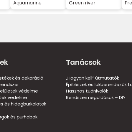
Aquamarine
Green river
Fr
ek
Tanácsok
estékek és dekoráció
„Hogyan kell” útmutatók
rendszer
Építészek és lakberendezők t
elületek védelme
Hasznos tudnivalók
etek védelme
Rendszermegoldások – DIY
és és hidegburkolatok
gok és purhabok