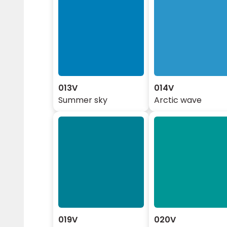
013V
014V
Summer sky
Arctic wave
019V
020V