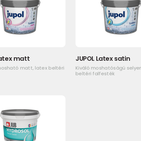
atex matt
JUPOL Latex satin
osható matt, latex beltéri
Kiváló moshatóságú sely
beltéri falfesték