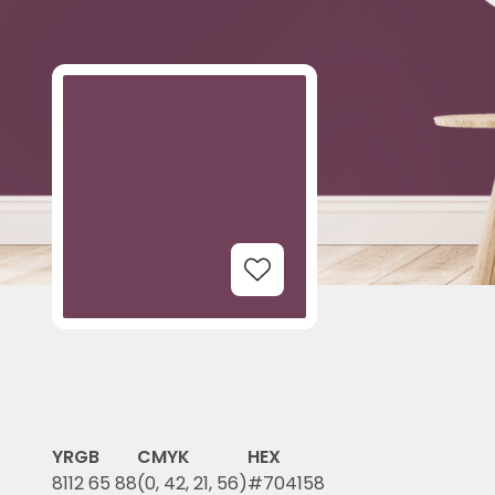
Add to Wishlist
Y
RGB
CMYK
HEX
8
112 65 88
(0, 42, 21, 56)
#704158