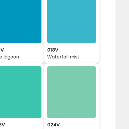
7V
018V
e lagoon
Waterfall mist
3V
024V