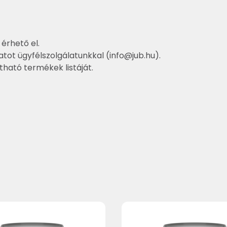
 érhető el.
atot ügyfélszolgálatunkkal (
info@jub.hu
).
ztható termékek listáját.