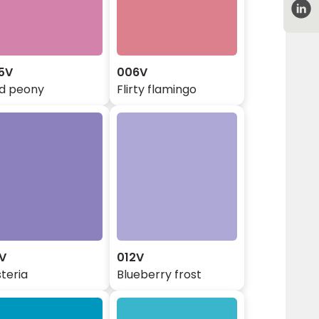
5V
006V
ld peony
Flirty flamingo
1V
012V
teria
Blueberry frost