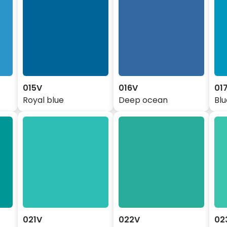
015V
016V
01
Royal blue
Deep ocean
Blu
021V
022V
02