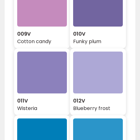
009V
010V
Cotton candy
Funky plum
011V
012V
Wisteria
Blueberry frost