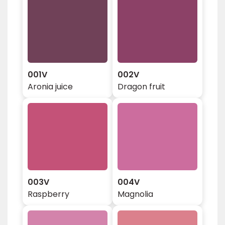
001V
002V
Aronia juice
Dragon fruit
003V
004V
Raspberry
Magnolia