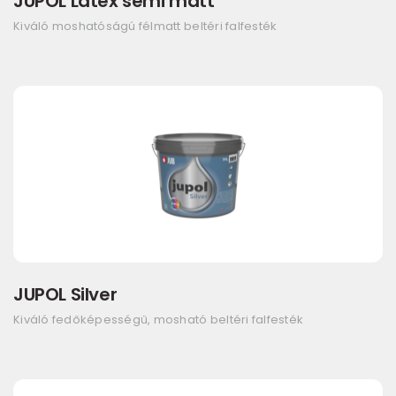
JUPOL Latex semi matt
Kiváló moshatóságú félmatt beltéri falfesték
JUPOL Silver
Kiváló fedőképességű, mosható beltéri falfesték