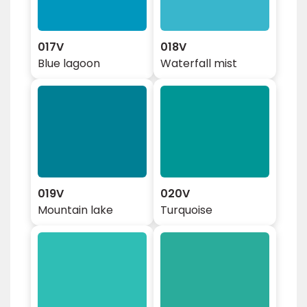
017V
018V
Blue lagoon
Waterfall mist
019V
020V
Mountain lake
Turquoise