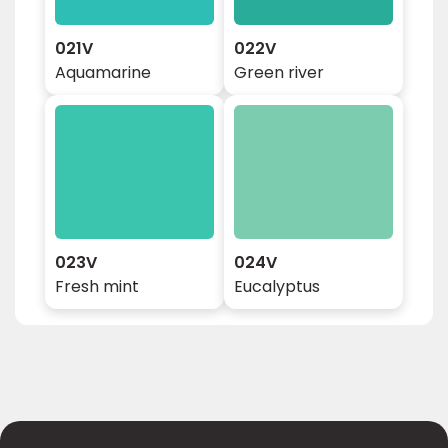
021V
022V
Aquamarine
Green river
023V
024V
Fresh mint
Eucalyptus