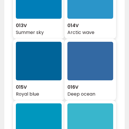
013V
014V
Summer sky
Arctic wave
015V
016V
Royal blue
Deep ocean