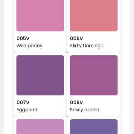
005V
006V
Wild peony
Flirty flamingo
007V
008V
Eggplant
Sassy orchid