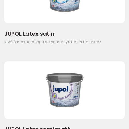
JUPOL Latex satin
Kiváló moshatóságú selyemfényű beltéri falfesték