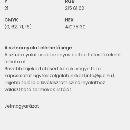
Y
RGB
21
215 81 62
CMYK
HEX
(0, 62, 71, 16)
#D7513E
A színárnyalat elérhetősége
A színárnyalat csak bizonyos beltéri falfestékeknél
érhető el.
Bővebb tájékoztatásért kérjük, vegye fel a
kapcsolatot ügyfélszolgálatunkkal (
info@jub.hu
).
Lejjebb találja a kiválasztott színárnyalathoz
választható termékek listáját.
Jelmagyarázat