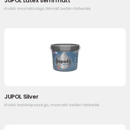
JUPOL Latex semi matt
Kiváló moshatóságú félmatt beltéri falfesték
JUPOL Silver
Kiváló fedőképességű, mosható beltéri falfesték