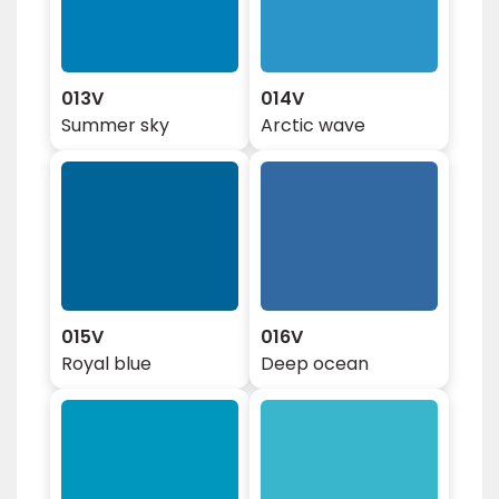
013V
014V
Summer sky
Arctic wave
015V
016V
Royal blue
Deep ocean