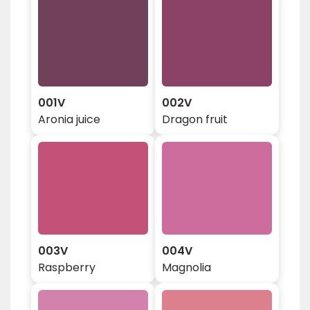
001V
002V
Aronia juice
Dragon fruit
003V
004V
Raspberry
Magnolia