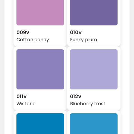
009V
010V
Cotton candy
Funky plum
011V
012V
Wisteria
Blueberry frost