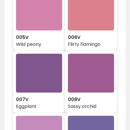
005V
006V
Wild peony
Flirty flamingo
007V
008V
Eggplant
Sassy orchid