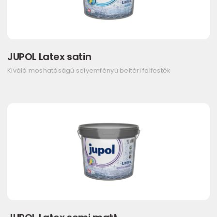
JUPOL Latex satin
Kiváló moshatóságú selyemfényű beltéri falfesték