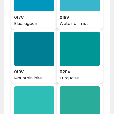
017V
018V
Blue lagoon
Waterfall mist
019V
020V
Mountain lake
Turquoise