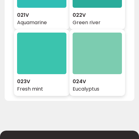
021V
022V
Aquamarine
Green river
023V
024V
Fresh mint
Eucalyptus