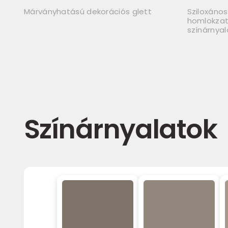
Márványhatású dekorációs glett
Sziloxános
homlokzat
színárnya
Színárnyalatok