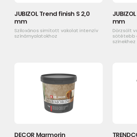
JUBIZOL Trend finish S 2,0
JUBIZOL 
mm
mm
Sziloxános simított vakolat intenzív
Dörzsölt v
színárnyalatokhoz
sötétebb á
színekhez
DECOR Marmorin
TRENDC