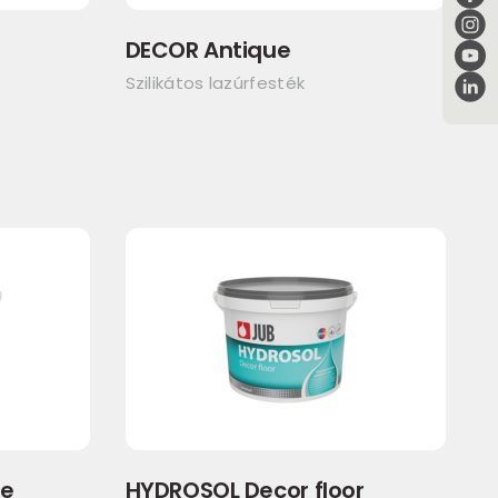
DECOR Antique
Szilikátos lazúrfesték
se
HYDROSOL Decor floor