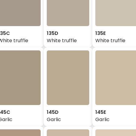
135C
135D
135E
White truffle
White truffle
White truffle
145C
145D
145E
Garlic
Garlic
Garlic