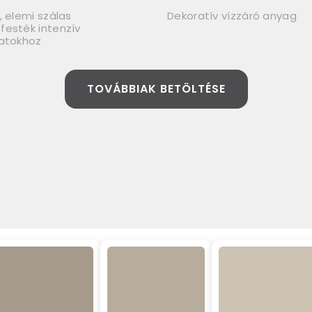
, elemi szálas
Dekoratív vízzáró anyag
festék intenzív
latokhoz
TOVÁBBIAK BETÖLTÉSE