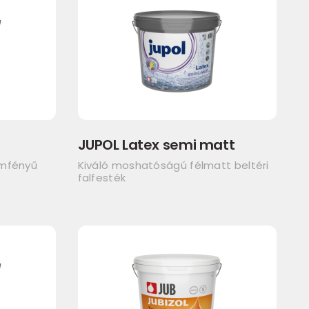
JUPOL Latex semi matt
emfényű
Kiváló moshatóságú félmatt beltéri
falfesték