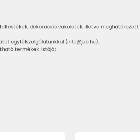
falfestékek, dekorációs vakolatok, illetve meghatározott 
atot ügyfélszolgálatunkkal (
info@jub.hu
).
ztható termékek listáját.