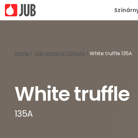
Színárn
Home
/
JUB Home of Colours
/
White truffle 135A
White truffle
135A