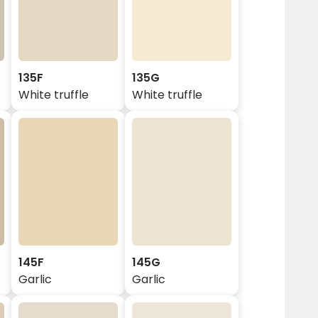
135F
135G
White truffle
White truffle
145F
145G
Garlic
Garlic