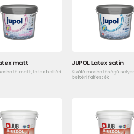
atex matt
JUPOL Latex satin
osható matt, latex beltéri
Kiváló moshatóságú sely
beltéri falfesték