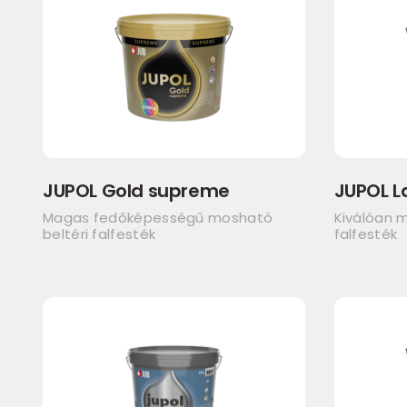
JUPOL Gold supreme
JUPOL L
Magas fedőképességű mosható
Kiválóan m
beltéri falfesték
falfesték