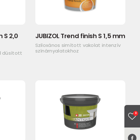
h S 2,0
JUBIZOL Trend finish S 1,5 mm
Sziloxános simított vakolat intenzív
színárnyalatokhoz
 dúsított
0