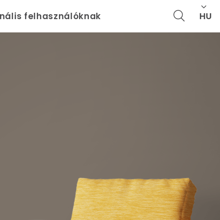
HU
onális felhasználóknak