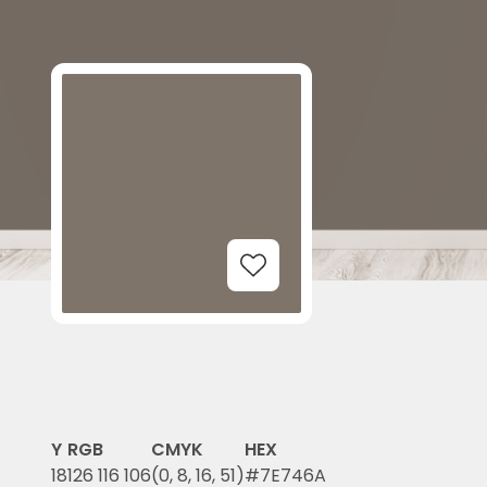
Add to Wishlist
Y
RGB
CMYK
HEX
18
126 116 106
(0, 8, 16, 51)
#7E746A