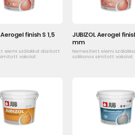
Aerogel finish S 1,5
JUBIZOL Aerogel finis
mm
 elemi szálakkal dúsított
Nemesített elemi szálakkal
 simított vakolat
szilikonos simított vakolat