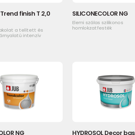
Trend finish T 2,0
SILICONECOLOR NG
Elemi szálas szilikonos
homlokzatfesték
akolat a telített és
rnyalatú intenzív
OLOR NG
HYDROSOL Decor ba