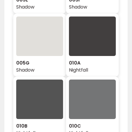
Shadow
Shadow
005G
010A
Shadow
Nightfall
010B
010C