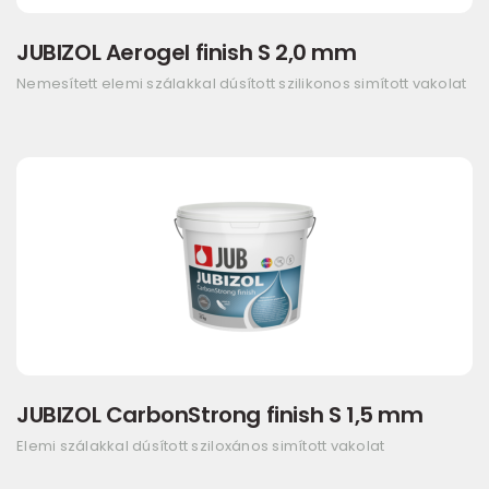
JUBIZOL Aerogel finish S 2,0 mm
Nemesített elemi szálakkal dúsított szilikonos simított vakolat
JUBIZOL CarbonStrong finish S 1,5 mm
Elemi szálakkal dúsított sziloxános simított vakolat