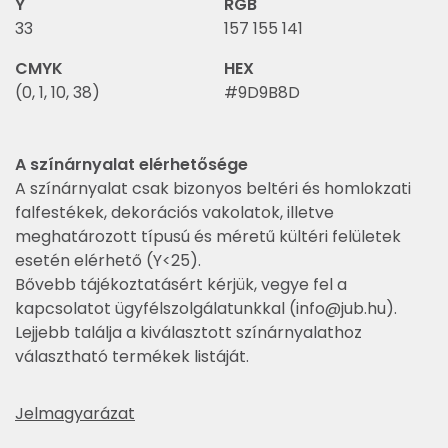
Y
RGB
33
157 155 141
CMYK
HEX
(0, 1, 10, 38)
#9D9B8D
A színárnyalat elérhetősége
A színárnyalat csak bizonyos beltéri és homlokzati
falfestékek, dekorációs vakolatok, illetve
meghatározott típusú és méretű kültéri felületek
esetén elérhető (Y<25).
Bővebb tájékoztatásért kérjük, vegye fel a
kapcsolatot ügyfélszolgálatunkkal (
info@jub.hu
).
Lejjebb találja a kiválasztott színárnyalathoz
választható termékek listáját.
Jelmagyarázat