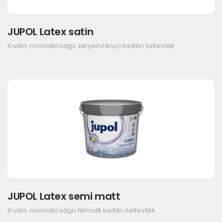
JUPOL Latex satin
Kiváló moshatóságú selyemfényű beltéri falfesték
JUPOL Latex semi matt
Kiváló moshatóságú félmatt beltéri falfesték