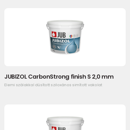
JUBIZOL CarbonStrong finish S 2,0 mm
Elemi szálakkal dúsított sziloxános simított vakolat