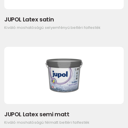
JUPOL Latex satin
Kiváló moshatóságú selyemfényű beltéri falfesték
JUPOL Latex semi matt
Kiváló moshatóságú félmatt beltéri falfesték