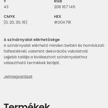
Y
RGB
43
208 167 145
CMYK
HEX
(0, 20, 30, 18)
#D0A791
A színárnyalat elérhetősége
A színárnyalat elérhető minden beltéri és homlokzati
falfestéknél, valamint dekorációs vakolatnál.
Lejjebb találja a kiválasztott színárnyalathoz
választható termékek listáját.
Jelmagyarázat
Termékek