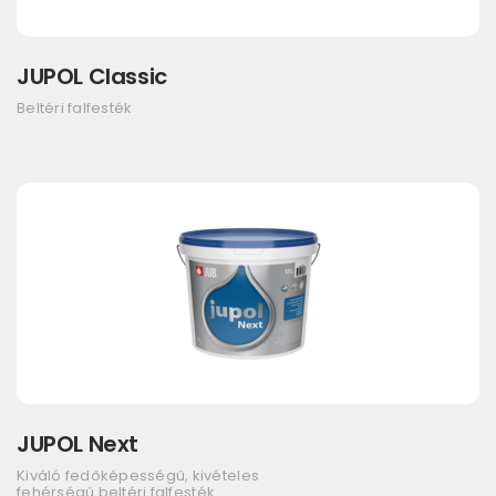
JUPOL Classic
Beltéri falfesték
JUPOL Next
Kiváló fedőképességű, kivételes
fehérségű beltéri falfesték