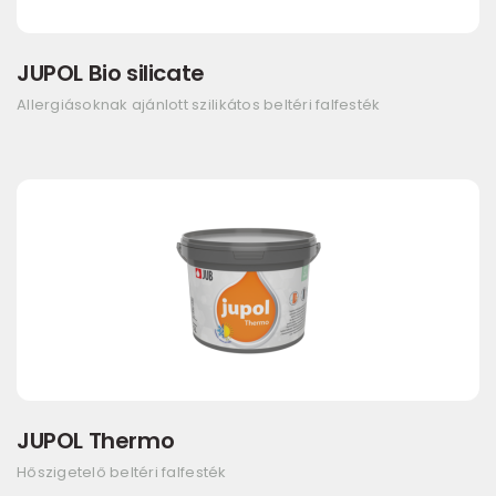
JUPOL Bio silicate
Allergiásoknak ajánlott szilikátos beltéri falfesték
JUPOL Thermo
Hőszigetelő beltéri falfesték