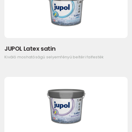
JUPOL Latex satin
Kiváló moshatóságú selyemfényű beltéri falfesték