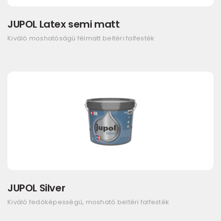
JUPOL Latex semi matt
Kiváló moshatóságú félmatt beltéri falfesték
JUPOL Silver
Kiváló fedőképességű, mosható beltéri falfesték