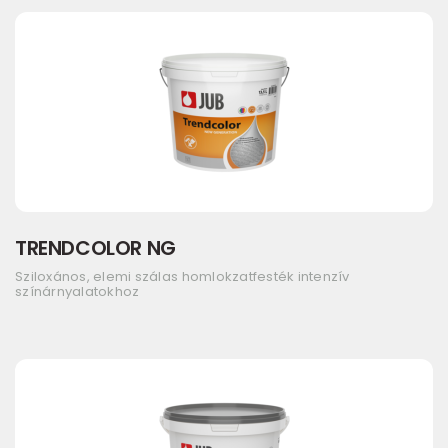
TRENDCOLOR NG
Sziloxános, elemi szálas homlokzatfesték intenzív
színárnyalatokhoz