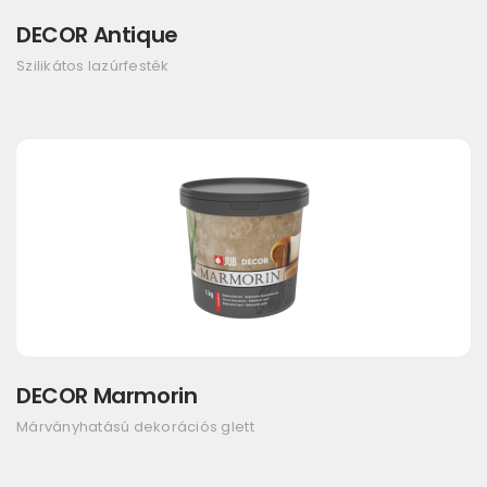
DECOR Antique
Szilikátos lazúrfesték
DECOR Marmorin
Márványhatású dekorációs glett