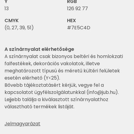
Y
RGB
13
126 92 77
CMYK
HEX
(0, 27, 39, 51)
#7E5C4D
A színárnyalat elérhetősége
A színárnyalat csak bizonyos beltéri és homlokzati
falfestékek, dekorációs vakolatok, illetve
meghatározott típusú és méretű kültéri felületek
esetén elérhető (Y<25).
Bővebb tájékoztatásért kérjük, vegye fel a
kapcsolatot ügyfélszolgálatunkkal (
info@jub.hu
).
Lejjebb találja a kiválasztott színárnyalathoz
választható termékek listáját.
Jelmagyarázat