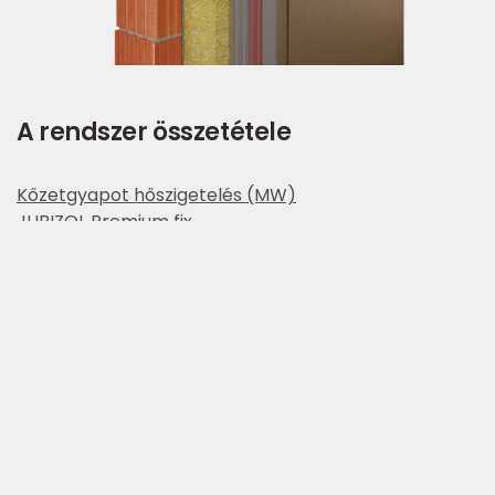
A rendszer összetétele
Kőzetgyapot hőszigetelés (MW)
JUBIZOL Premium fix
JUBIZOL Üvegszövet háló 160 g
JUBIZOL Unigrund
JUBIZOL Silicone finish S 2,0 mm
JUBIZOL Silicone finish T 2,0 mm
JUBIZOL Silicate finish S 2,0 mm
JUBIZOL Silicate finish T 2,0 mm
Előnyök a vásárló és a kivitelező
számára