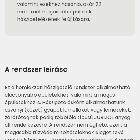
valamint ezekhez hasonló, akár 22
méternél magasabb épületek
hőszigetelésének felújítására.
A rendszer leírása
Ez a homlokzati hőszigetelő rendszer alkalmazható
alacsonyabb épületekhez, valamint a magas
épületekhez is. Hőszigetelésként alkalmazhatunk
ásványi (kőzet) gyapot lamellákat vagy lemezeket,
zárórétegnek pedig többféle típusú JUBIZOL anyag
áll rendelkezésre. A rendszer nem éghető, ezért a
magasabb tűzvédelmi feltételeknek eleget tevő
épületek hőszigetelő védelmére is alkalmas. A vevők