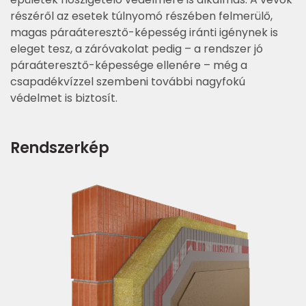
részéről az esetek túlnyomó részében felmerülő,
magas páraáteresztő-képesség iránti igénynek is
eleget tesz, a záróvakolat pedig – a rendszer jó
páraáteresztő-képessége ellenére – még a
csapadékvízzel szembeni további nagyfokú
védelmet is biztosít.
Rendszerkép