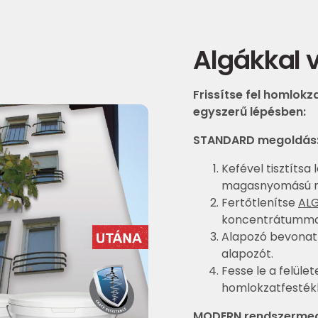
Algákkal 
Frissítse fel homlok
egyszerű lépésben:
STANDARD megoldás
Kefével tisztítsa
magasnyomású m
Fertőtlenítse
ALG
koncentrátumma
Alapozó bevonat
alapozót.
Fesse le a felüle
homlokzatfestékk
MODERN rendszermeg