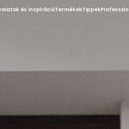
yalatok és inspiráció
Termékek
Tippek
Professzi