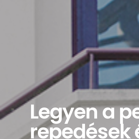
Legyen a pe
repedések 