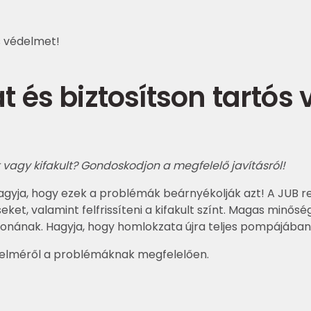
s védelmet!
t és biztosítson tartós
 vagy kifakult? Gondoskodjon a megfelelő javításról!
gyja, hogy ezek a problémák beárnyékolják azt! A JUB r
seket, valamint felfrissíteni a kifakult színt. Magas min
onának. Hagyja, hogy homlokzata újra teljes pompájában
delméről a problémáknak megfelelően.