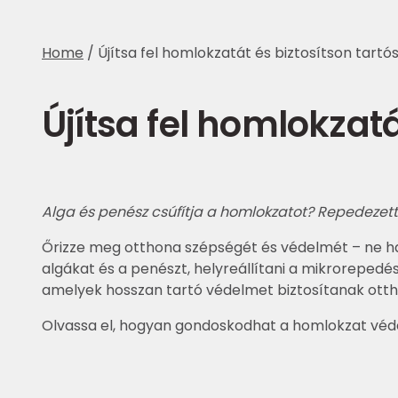
Home
/
Újítsa fel homlokzatát és biztosítson tartó
Újítsa fel homlokzatá
Alga és penész csúfítja a homlokzatot? Repedezett
Őrizze meg otthona szépségét és védelmét – ne ha
algákat és a penészt, helyreállítani a mikrorepedé
amelyek hosszan tartó védelmet biztosítanak otth
Olvassa el, hogyan gondoskodhat a homlokzat vé