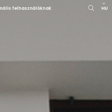
HU
onális felhasználóknak