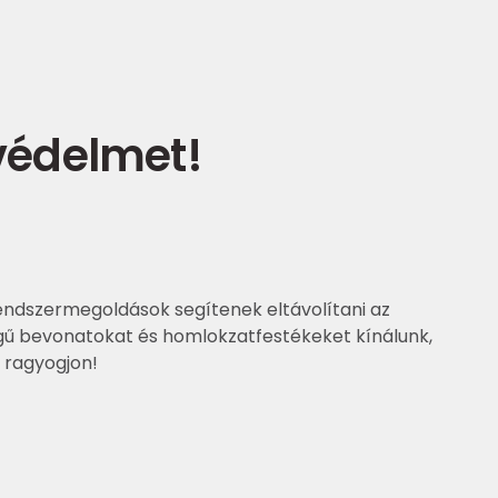
 védelmet!
endszermegoldások segítenek eltávolítani az
őségű bevonatokat és homlokzatfestékeket kínálunk,
 ragyogjon!