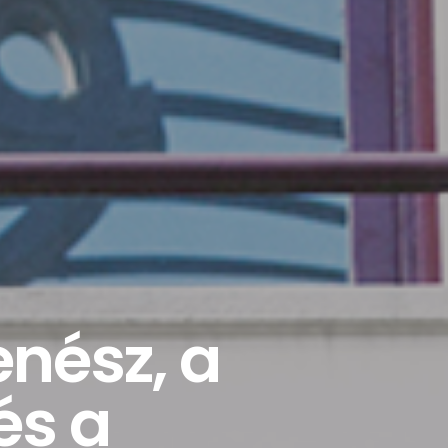
nész, a
és a