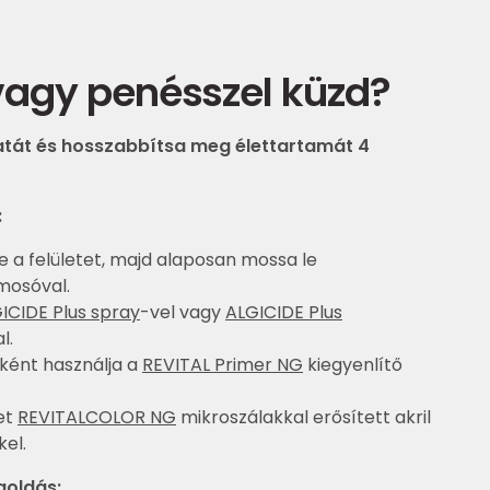
vagy penésszel küzd?
zatát és hosszabbítsa meg élettartamát 4
:
 le a felületet, majd alaposan mossa le
osóval.
ICIDE Plus spray
-vel vagy
ALGICIDE Plus
l.
ként használja a
REVITAL Primer NG
kiegyenlítő
tet
REVITALCOLOR NG
mikroszálakkal erősített akril
el.
oldás: