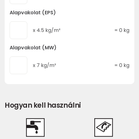
Alapvakolat (EPS)
x
4.5
kg/m²
=
0
kg
Alapvakolat (MW)
x
7
kg/m²
=
0
kg
Hogyan kell használni