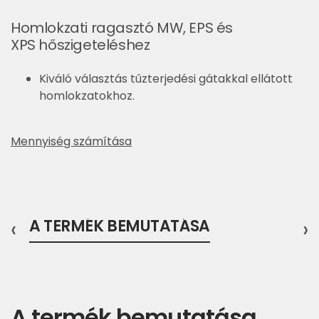
Homlokzati ragasztó MW, EPS és
XPS hőszigeteléshez
Kiváló választás tűzterjedési gátakkal ellátott
homlokzatokhoz.
Mennyiség számítása
‹
A TERMÉK BEMUTATÁSA
›
A termék bemutatása