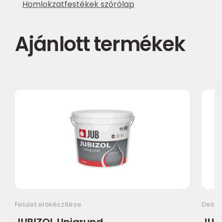
Homlokzatfestékek szórólap
Ajánlott termékek
Felület előkészítése
Dekor
JUBIZOL Unigrund
JUBI