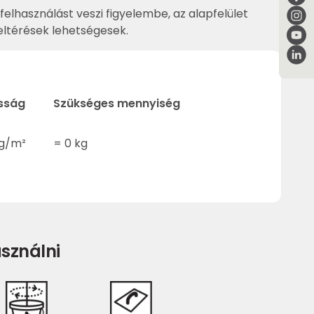
felhasználást veszi figyelembe, az alapfelület
ltérések lehetségesek.
sság
Szükséges mennyiség
g/m²
=
0
kg
sználni