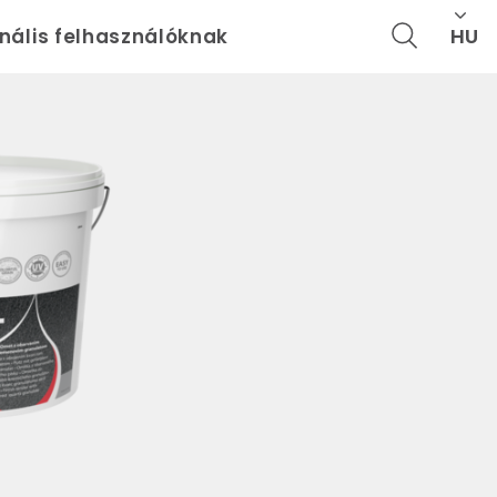
HU
onális felhasználóknak