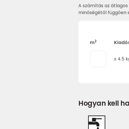
A számítás az átlagos 
minőségétől függően e
2
m
Kiadó
x
4.5
k
Hogyan kell ha