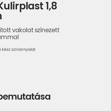
ulirplast 1,8
m
tott vakolat színezett
tummal
 kész színárnyalat
 bemutatása