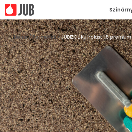
Színárn
Home
/
Termékek
/
JUBIZOL Kulirplast 1,8 premium