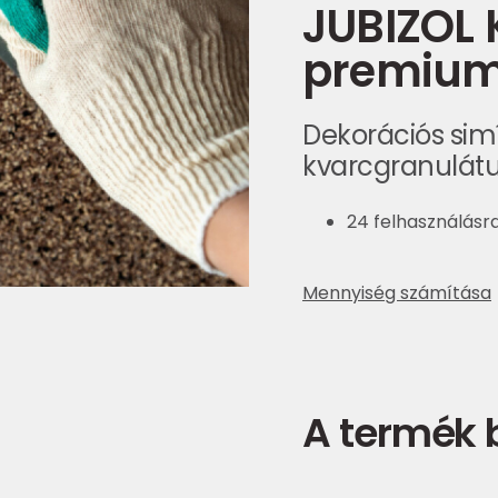
JUBIZOL K
premiu
Dekorációs simí
kvarcgranulá
24 felhasználásra
Mennyiség számítása
A termék