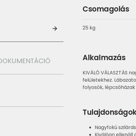
Csomagolás
25 kg
Alkalmazás
I DOKUMENTÁCIÓ
KIVÁLÓ VÁLASZTÁS nagy
felületekhez. Lábazat
folyosók, lépcsőházak 
Tulajdonságo
Nagyfokú szilárd
Kiválóan ellenáll