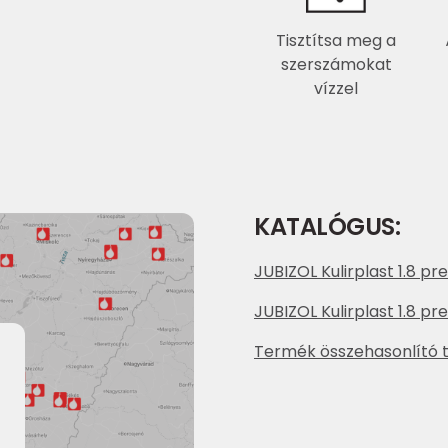
Tisztítsa meg a
szerszámokat
vízzel
KATALÓGUS:
JUBIZOL Kulirplast 1.8 p
JUBIZOL Kulirplast 1.8 p
Termék összehasonlító t