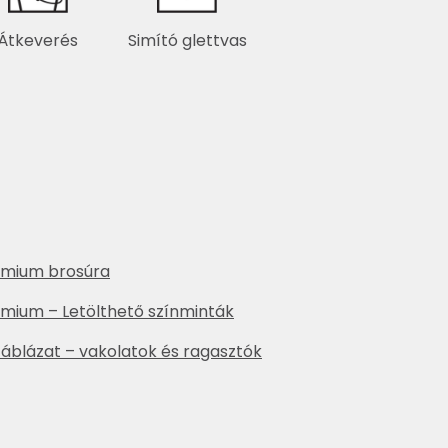
Átkeverés
Simító glettvas
remium brosúra
remium – Letölthető színminták
áblázat – vakolatok és ragasztók