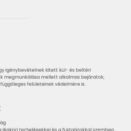
 igénybevételnek kitett kül- és beltéri
ok megmunkálása mellett alkalmas bejáratok,
függőleges felületeinek védelmére is.
k
ság
 a légköri terhelésekkel és a füstgázokkal szemben