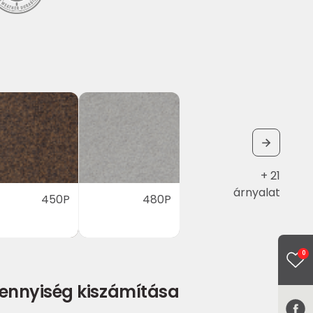
+ 21
árnyalat
450P
480P
0
ennyiség kiszámítása