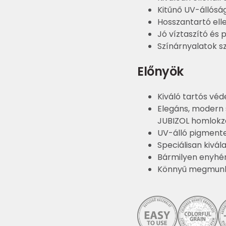
Kitűnő UV-állósá
Hosszantartó ell
Jó víztaszító és
Színárnyalatok s
Előnyök
Kiváló tartós vé
Elegáns, modern
JUBIZOL homlokz
UV-álló pigmente
Speciálisan kivál
Bármilyen enyhén
Könnyű megmunkál