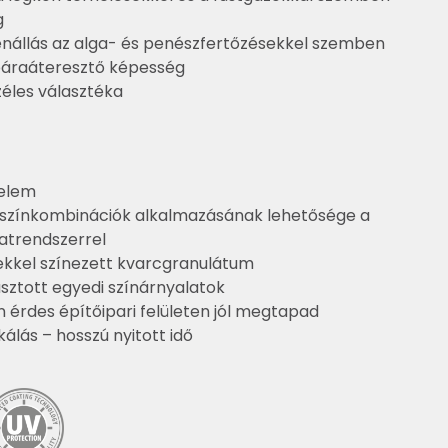
g
enállás az alga- és penészfertőzésekkel szemben
 páraáteresztő képesség
zéles választéka
delem
 színkombinációk alkalmazásának lehetősége a
atrendszerrel
kkel színezett kvarcgranulátum
asztott egyedi színárnyalatok
 érdes építőipari felületen jól megtapad
ás – hosszú nyitott idő