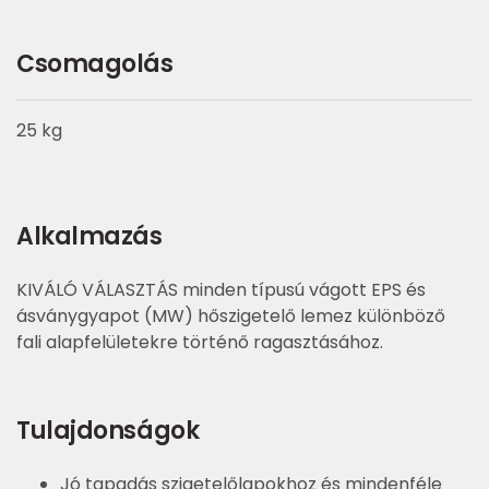
Csomagolás
25 kg
Alkalmazás
KIVÁLÓ VÁLASZTÁS minden típusú vágott EPS és
ásványgyapot (MW) hőszigetelő lemez különböző
fali alapfelületekre történő ragasztásához.
Tulajdonságok
Jó tapadás szigetelőlapokhoz és mindenféle