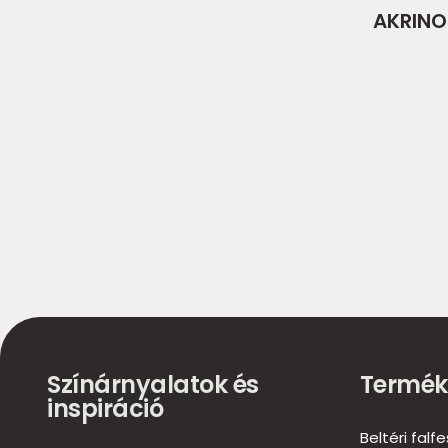
AKRINO
Színárnyalatok és
Termék
inspiráció
Beltéri falf