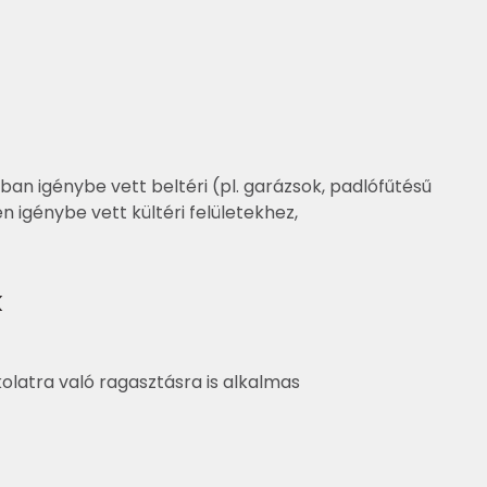
an igénybe vett beltéri (pl. garázsok, padlófűtésű
n igénybe vett kültéri felületekhez,
k
latra való ragasztásra is alkalmas