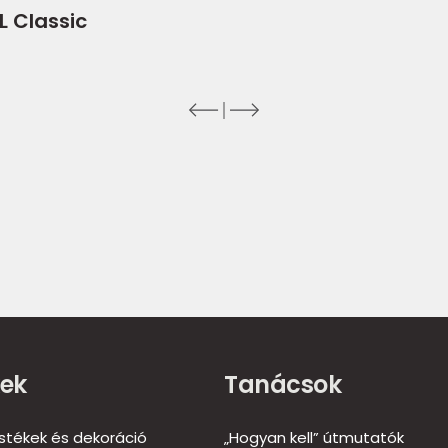
L Classic
ek
Tanácsok
estékek és dekoráció
„Hogyan kell” útmutatók