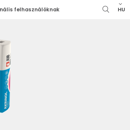
HU
onális felhasználóknak