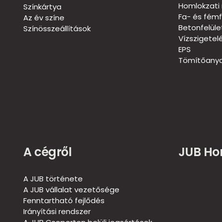
Homlokzati 
Színkártya
Fa- és fémf
Az év színe
Betonfelül
Színösszeállítások
Vízszigetel
EPS
Tömítőanya
A cégről
JUB H
A JUB története
A JUB vállalat vezetősége
Fenntartható fejlődés
Irányítási rendszer