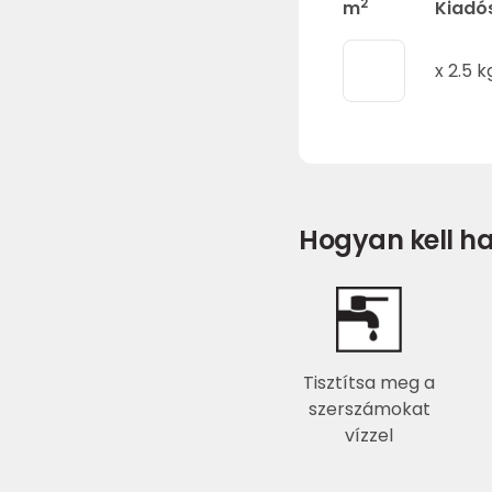
2
m
Kiadó
x
2.5
k
Hogyan kell ha
Tisztítsa meg a
szerszámokat
vízzel