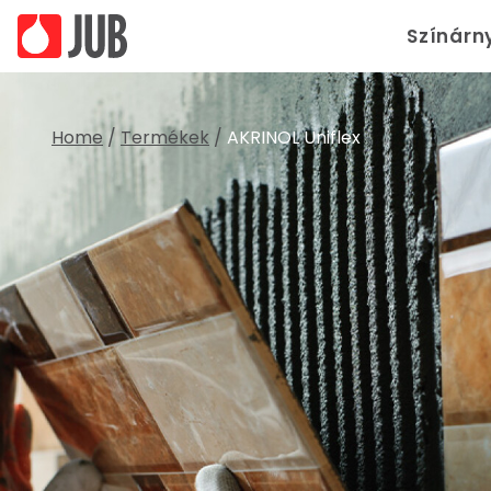
Színárn
Home
/
Termékek
/
AKRINOL Uniflex