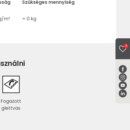
sság
Szükséges mennyiség
g/m²
=
0
kg
0
sználni
Fogazott
glettvas