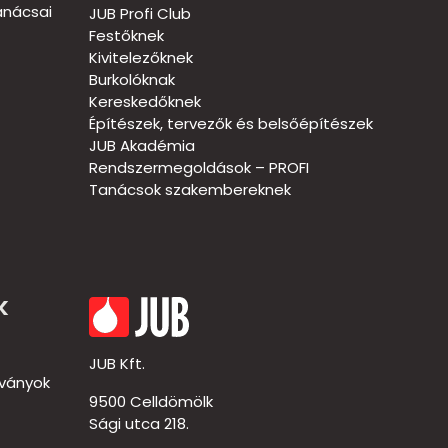
anácsai
JUB Profi Club
Festőknek
Kivitelezőknek
Burkolóknak
Kereskedőknek
Építészek, tervezők és belsőépítészek
JUB Akadémia
Rendszermegoldások – PROFI
Tanácsok szakembereknek
k
JUB Kft.
dványok
9500 Celldömölk
Sági utca 218.