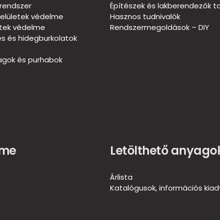
rendszer
Építészek és lakberendezők t
elületek védelme
Hasznos tudnivalók
etek védelme
Rendszermegoldások – DIY
és és hidegburkolatok
gok és purhabok
ome
Letölthető anyago
Árlista
Katalógusok, információs kia