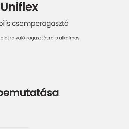
Uniflex
xibilis csemperagasztó
latra való ragasztásra is alkalmas
 bemutatása