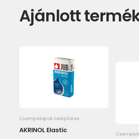
Ajánlott termé
Csempelapok beépítése
AKRINOL Elastic
Csempela