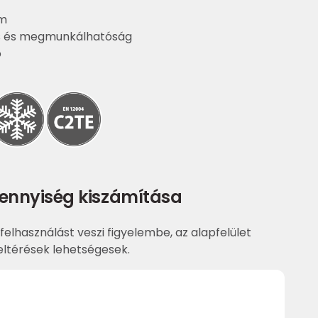
am
s és megmunkálhatóság
ő
ennyiség kiszámítása
felhasználást veszi figyelembe, az alapfelület
ltérések lehetségesek.