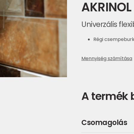
AKRINOL 
Univerzális fle
Régi csempeburko
Mennyiség számítása
A termék
Csomagolás