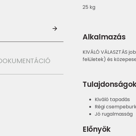
25 kg
Alkalmazás
KIVÁLÓ VÁLASZTÁS jobb
felületek) és közepese
I DOKUMENTÁCIÓ
Tulajdonságo
Kiváló tapadás
Régi csempeburko
Jó rugalmasság
Előnyök