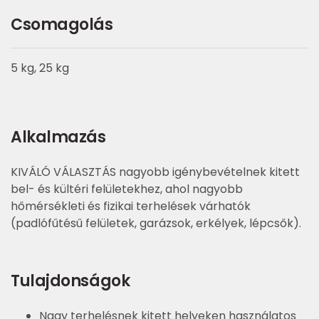
Csomagolás
5 kg, 25 kg
Alkalmazás
KIVÁLÓ VÁLASZTÁS nagyobb igénybevételnek kitett
bel- és kültéri felületekhez, ahol nagyobb
hőmérsékleti és fizikai terhelések várhatók
(padlófűtésű felületek, garázsok, erkélyek, lépcsők).
Tulajdonságok
Nagy terhelésnek kitett helyeken használatos