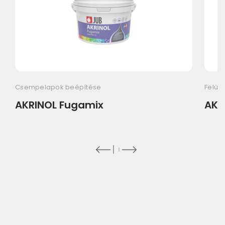
Csempelapok beépítése
Felüle
AKRINOL Fugamix
AKR