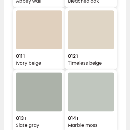
Abbey wall
Bleached oak
011T
012T
Ivory beige
Timeless beige
013T
014T
Slate gray
Marble moss