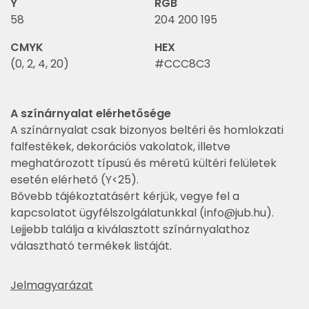
Y
RGB
58
204 200 195
CMYK
HEX
(0, 2, 4, 20)
#CCC8C3
A színárnyalat elérhetősége
A színárnyalat csak bizonyos beltéri és homlokzati
falfestékek, dekorációs vakolatok, illetve
meghatározott típusú és méretű kültéri felületek
esetén elérhető (Y<25).
Bővebb tájékoztatásért kérjük, vegye fel a
kapcsolatot ügyfélszolgálatunkkal (
info@jub.hu
).
Lejjebb találja a kiválasztott színárnyalathoz
választható termékek listáját.
Jelmagyarázat