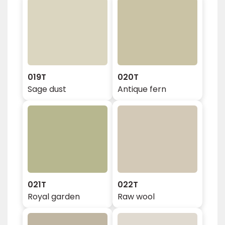
019T
020T
Sage dust
Antique fern
021T
022T
Royal garden
Raw wool