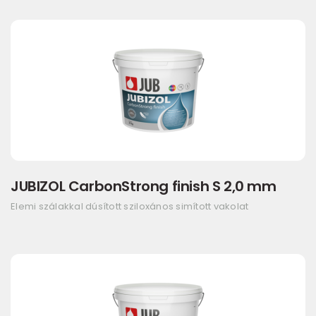
JUBIZOL CarbonStrong finish S 2,0 mm
Elemi szálakkal dúsított sziloxános simított vakolat