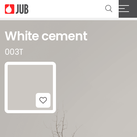
White cement
003T
Add to Wishlist