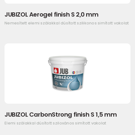
JUBIZOL Aerogel finish S 2,0 mm
Nemesített elemi szálakkal dúsított szilikonos simított vakolat
JUBIZOL CarbonStrong finish S 1,5 mm
Elemi szálakkal dúsított sziloxános simított vakolat