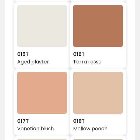
015T
016T
Aged plaster
Terra rossa
017T
018T
Venetian blush
Mellow peach