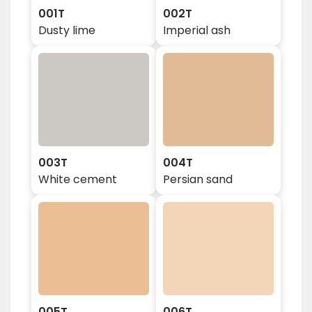
001T
002T
Dusty lime
Imperial ash
003T
004T
White cement
Persian sand
005T
006T