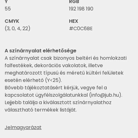
Y
RGB
55
192 198 190
CMYK
HEX
(3, 0, 4, 22)
#C0C6BE
A színárnyalat elérhetősége
A színárnyalat csak bizonyos beltéri és homlokzati
falfestékek, dekorációs vakolatok, illetve
meghatározott típusú és méretű kültéri felületek
esetén elérhető (Y<25).
Bővebb tájékoztatásért kérjük, vegye fel a
kapcsolatot ügyfélszolgálatunkkal (
info@jub.hu
).
Lejjebb találja a kiválasztott színárnyalathoz
választható termékek listáját.
Jelmagyarázat