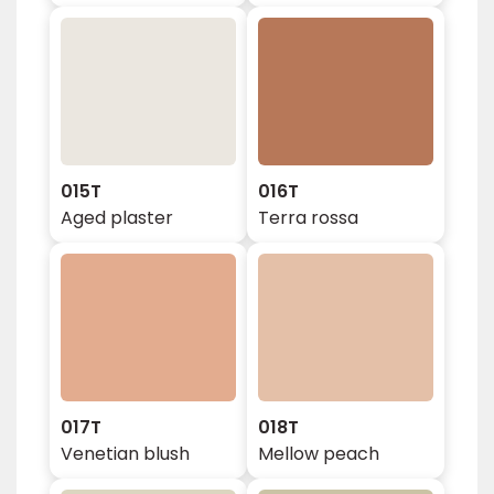
015T
016T
Aged plaster
Terra rossa
017T
018T
Venetian blush
Mellow peach