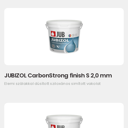
JUBIZOL CarbonStrong finish S 2,0 mm
Elemi szálakkal dúsított sziloxános simított vakolat