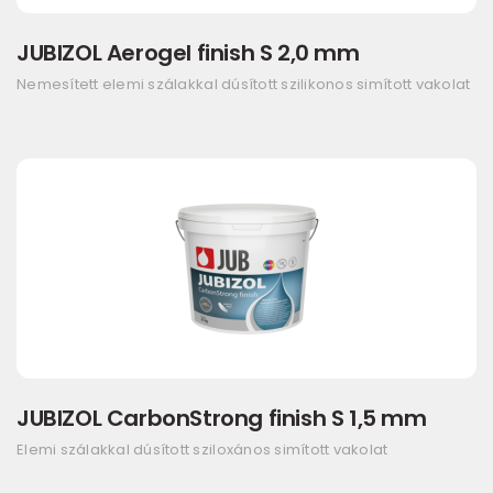
JUBIZOL Aerogel finish S 2,0 mm
Nemesített elemi szálakkal dúsított szilikonos simított vakolat
JUBIZOL CarbonStrong finish S 1,5 mm
Elemi szálakkal dúsított sziloxános simított vakolat