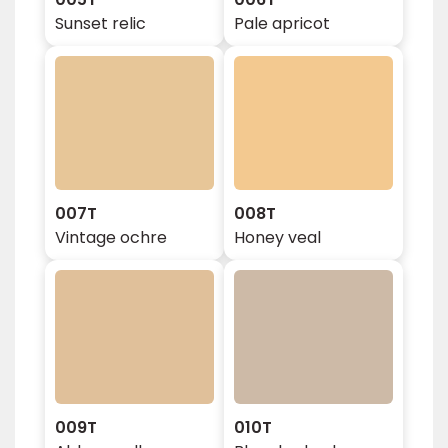
Sunset relic
Pale apricot
007T
008T
Vintage ochre
Honey veal
009T
010T