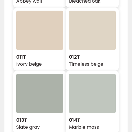
Abbey wall
Bleached oak
011T
012T
Ivory beige
Timeless beige
013T
014T
Slate gray
Marble moss