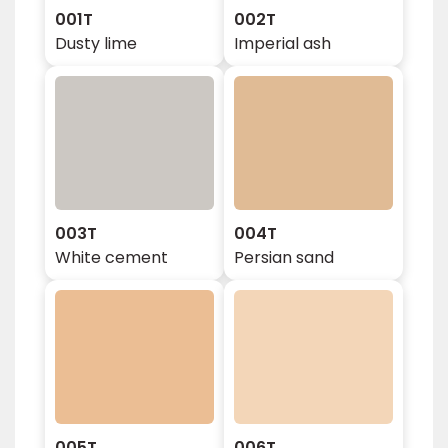
001T
002T
Dusty lime
Imperial ash
003T
004T
White cement
Persian sand
005T
006T