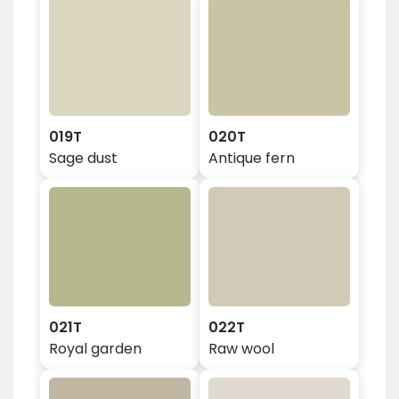
019T
020T
Sage dust
Antique fern
021T
022T
Royal garden
Raw wool