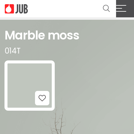
Marble moss
014T
Add to Wishlist