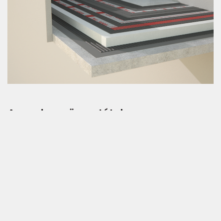
A rendszer összetétele
HYDROSOL Elastic
JUBIZOL Strong fix
EPS 200
JUBIZOL Üvegszövet háló 160 g
AKRINOL Elastic