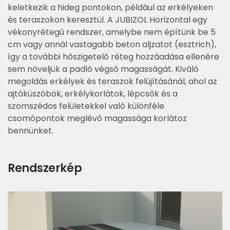
keletkezik a hideg pontokon, például az erkélyeken
és teraszokon keresztül. A JUBIZOL Horizontal egy
vékonyrétegű rendszer, amelybe nem építünk be 5
cm vagy annál vastagabb beton aljzatot (esztrich),
így a további hőszigetelő réteg hozzáadása ellenére
sem növeljük a padló végső magasságát. Kiváló
megoldás erkélyek és teraszok felújításánál, ahol az
ajtóküszöbök, erkélykorlátok, lépcsők és a
szomszédos felületekkel való különféle
csomópontok meglévő magassága korlátoz
bennünket.
Rendszerkép