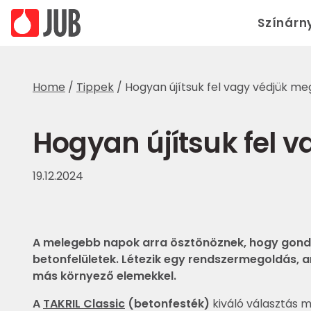
Színárn
Home
/
Tippek
/
Hogyan újítsuk fel vagy védjük me
Hogyan újítsuk fel 
19.12.2024
A melegebb napok arra ösztönöznek, hogy gondos
betonfelületek. Létezik egy rendszermegoldás, am
más környező elemekkel.
A
TAKRIL Classic
(betonfesték)
kiváló választás m