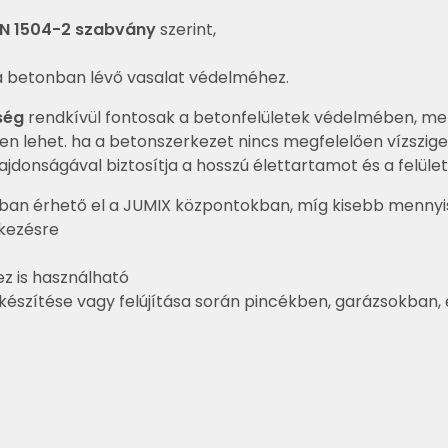
EN 1504-2 szabvány
szerint,
a betonban lévő vasalat védelméhez.
ség
rendkívül fontosak a betonfelületek védelmében, mert
elen lehet. ha a betonszerkezet nincs megfelelően vízszig
jdonságával biztosítja a hosszú élettartamot és a felüle
ékban érhető el a JUMIX központokban, míg kisebb menny
lkezésre
z is használható
készítése vagy felújítása során pincékben, garázsokban