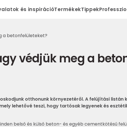
yalatok és inspiráció
Termékek
Tippek
Professzi
g a betonfelületeket?
vagy védjük meg a beton
kodjunk otthonunk környezetéről. A felújítási listán
ely lehetővé teszi, hogy tartósak legyenek és esztétik
inden belső és külső beton- és egyéb cementkötésű felül