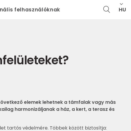
HU
onális felhasználóknak
felületeket?
 következő elemek lehetnek a támfalak vagy más
ailag harmonizáljanak a ház, a kert, a terasz és
et tartós védelmére. Többek között biztosítja: