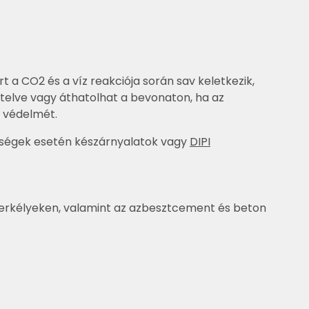
 a CO2 és a víz reakciója során sav keletkezik,
etelve vagy áthatolhat a bevonaton, ha az
t védelmét.
iségek esetén készárnyalatok vagy
DIPI
, erkélyeken, valamint az azbesztcement és beton