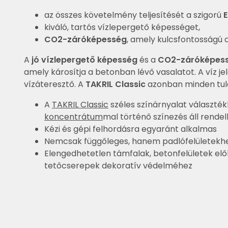
az összes követelmény teljesítését a szigorú
kiváló, tartós vízlepergető képességet,
CO2-záróképesség
, amely kulcsfontosságú 
A
jó vízlepergető képesség
és a
CO2-záróképes
amely károsítja a betonban lévő vasalatot. A víz j
vízáteresztő. A
TAKRIL Classic
azonban minden tula
A
TAKRIL Classic
széles színárnyalat választ
koncentrátum
mal történő színezés áll rende
Kézi és gépi felhordásra egyaránt alkalmas
Nemcsak függőleges, hanem padlófelületekhe
Elengedhetetlen támfalak, betonfelületek elő
tetőcserepek dekoratív védelméhez