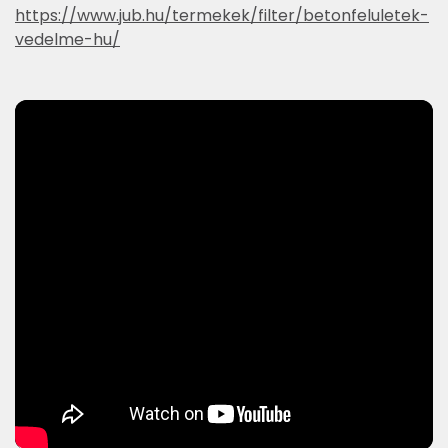
https://www.jub.hu/termekek/filter/betonfeluletek-
vedelme-hu/