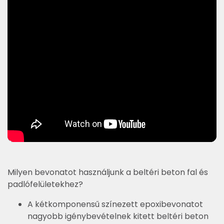
Milyen bevonatot használjunk a beltéri beton fal és
padlófelületekhez?
A kétkomponensű színezett epoxibevonatot
nagyobb igénybevételnek kitett beltéri beton