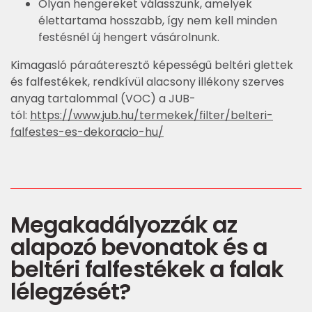
Olyan hengereket válasszunk, amelyek
élettartama hosszabb, így nem kell minden
festésnél új hengert vásárolnunk.
Kimagasló páraáteresztő képességű beltéri glettek
és falfestékek, rendkívül alacsony illékony szerves
anyag tartalommal (VOC) a JUB-
tól:
https://www.jub.hu/termekek/filter/belteri-
falfestes-es-dekoracio-hu/
Megakadályozzák az
alapozó bevonatok és a
beltéri falfestékek a falak
lélegzését?