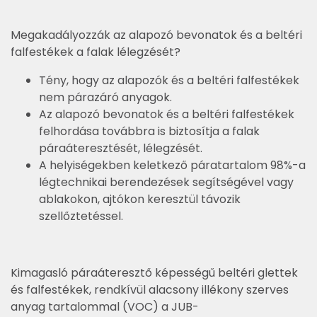
Megakadályozzák az alapozó bevonatok és a beltéri
falfestékek a falak lélegzését?
Tény, hogy az alapozók és a beltéri falfestékek
nem párazáró anyagok.
Az alapozó bevonatok és a beltéri falfestékek
felhordása továbbra is biztosítja a falak
páraáteresztését, lélegzését.
A helyiségekben keletkező páratartalom 98%-a
légtechnikai berendezések segítségével vagy
ablakokon, ajtókon keresztül távozik
szellőztetéssel.
Kimagasló páraáteresztő képességű beltéri glettek
és falfestékek, rendkívül alacsony illékony szerves
anyag tartalommal (VOC) a JUB-