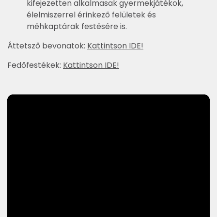
kifejezetten alkalmasak gyermekjátékok,
élelmiszerrel érinkező felületek és
méhkaptárak festésére is.
Áttetsző bevonatok:
Kattintson IDE!
Fedőfestékek:
Kattintson IDE!