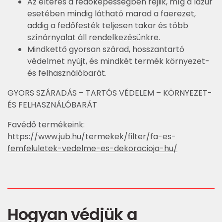
Az eltérés a fedőképességben rejlik, míg a lazúr
esetében mindig látható marad a faerezet,
addig a fedőfesték teljesen takar és több
színárnyalat áll rendelkezésünkre.
Mindkettő gyorsan szárad, hosszantartó
védelmet nyújt, és mindkét termék környezet-
és felhasználóbarát.
GYORS SZÁRADÁS –
TARTÓS VÉDELEM –
KÖRNYEZET-
ÉS FELHASZNÁLÓBARÁT
Favédő termékeink:
https://www.jub.hu/termekek/filter/fa-es-
femfeluletek-vedelme-es-dekoracioja-hu/
Hogyan védjük a