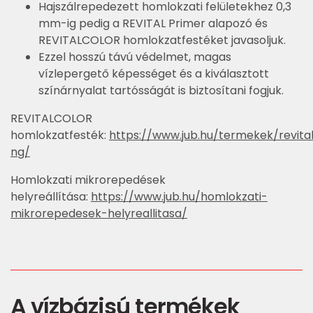
Hajszálrepedezett homlokzati felületekhez 0,3
mm-ig pedig a REVITAL Primer alapozó és
REVITALCOLOR homlokzatfestéket javasoljuk.
Ezzel hosszú távú védelmet, magas
vízlepergető képességet és a kiválasztott
színárnyalat tartósságát is biztosítani fogjuk.
REVITALCOLOR
homlokzatfesték:
https://www.jub.hu/termekek/revita
ng/
Homlokzati mikrorepedések
helyreállítása:
https://www.jub.hu/homlokzati-
mikrorepedesek-helyreallitasa/
A vízbázisú termékek