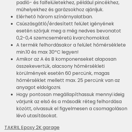
padló- és falfelületekhez, például pincékhez,
műhelyekhez és garázsokhoz ajánljuk.
Elérhető három színárnyalatban.
Csúszásgátló/érdesített felület igényének
esetén szórjuk meg a még nedves bevonatot
0,2-0,4 szemcseméretű kvarchomokkal.
A termék felhordásakor a felület hőmérséklete
min.10 és max 30ºC legyen!
Amikor az A és B komponenseket alaposan
összekevertük, alacsony hőmérsékleti
körülmények esetén 60 percünk, magas
hőmérséklet mellett max. 25 percünk van az
anyagot eldolgozni.
Hogy pontosan megállapíthassuk mennyi ideig
várjunk az első és a második réteg felhordása
között, olvassuk el figyelmesen a csomagoláson
lévő utasításokat.
TAKRIL Epoxy 2K garage