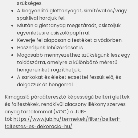
szükséges.
A kiegyenlítő glettanyagot, simítóval és/vagy
spaklival hordjuk fel.
Miután a glettanyag megszáradt, csiszoljuk
egyenletesre csiszolópapírral.
Keverje fel alaposan a festéket a vödörben.
Használjunk lehúzórácsot is.
Magasabb mennyezethez szükségünk lesz egy
toldószárra, amelyre a különböző méretű
hengereinket rögzíthetjük.
A sarkokat és éleket ecsettel fessük elő, és
dolgozzuk át hengerrel.
Kimagasló páraáteresztő képességű beltéri glettek
és falfestékek, rendkívül alacsony illékony szerves
anyag tartalommal (VOC) a JUB-
tól:
https://www.jub.hu/termekek/filter/belteri-
falfestes-es-dekoracio-hu/