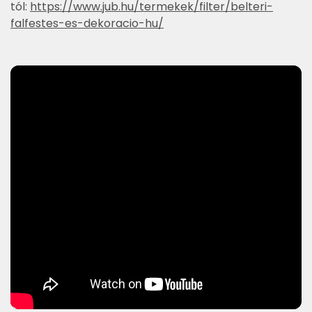
tól:
https://www.jub.hu/termekek/filter/belteri-
falfestes-es-dekoracio-hu/