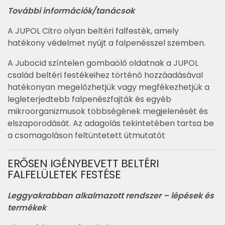
További információk/tanácsok
A JUPOL Citro olyan beltéri falfesték, amely
hatékony védelmet nyújt a falpenésszel szemben.
A Jubocid színtelen gombaölő oldatnak a JUPOL
család beltéri festékeihez történő hozzáadásával
hatékonyan megelőzhetjük vagy megfékezhetjük a
legleterjedtebb falpenészfajták és egyéb
mikroorganizmusok többségének megjelenését és
elszaporodását. Az adagolás tekintetében tartsa be
a csomagoláson feltüntetett útmutatót
ERŐSEN IGÉNYBEVETT BELTÉRI
FALFELÜLETEK FESTÉSE
Leggyakrabban alkalmazott rendszer – lépések és
termékek