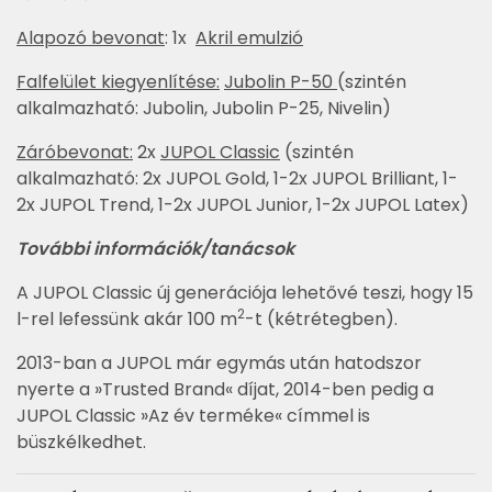
Alapozó bevonat
: 1x
Akril emulzió
Falfelület kiegyenlítése:
Jubolin P-50
(szintén
alkalmazható: Jubolin, Jubolin P-25, Nivelin)
Záróbevonat:
2x
JUPOL Classic
(szintén
alkalmazható: 2x JUPOL Gold, 1-2x JUPOL Brilliant, 1-
2x JUPOL Trend, 1-2x JUPOL Junior, 1-2x JUPOL Latex)
További információk/tanácsok
A JUPOL Classic új generációja lehetővé teszi, hogy 15
2
l-rel lefessünk akár 100 m
-t (kétrétegben).
2013-ban a JUPOL már egymás után hatodszor
nyerte a »Trusted Brand« díjat, 2014-ben pedig a
JUPOL Classic »Az év terméke« címmel is
büszkélkedhet.