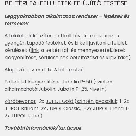
BELTÉRI FALFELÜLETEK FELÚJÍTÓ FESTÉSE
Leggyakrabban alkalmazott rendszer – lépések és
termékek
A felület előkészítése:
el kell távolítani az összes
gyengén tapadó festéket, és ki kell javítani a felület
sérüléseit (
link
: a Beltéri fal-és mennyezetfelületek
kiegyenlítése, sérüléseinek befoltozása és kijavítása)
Alapozó bevonat:
1x
Akril emulzió
Falfelület kiegyenlítése:
Jubolin P-50
(szintén
alkalmazható:Jubolin, Jubolin P-25, Nivelin)
Záróbevonat
: 2x
JUPOL Gold
(
szintén javasoljuk
: 1-2x
JUPOL Brilliant, 2x JUPOL Classic, 1-2x JUPOL Trend, 1-
2x JUPOL Latex)
További információk/tanácsok