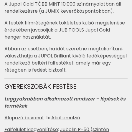
A Jupol Gold TÖBB MINT 10.000 színárnyalatban áll
rendelkezésre (a JUMIX keverőközpontokban).
A festék filmrétegének tökéletes külső megjelenése
érdekében javasoljuk a JUB TOOLS Jupol Gold
henger használatát.
Abban az esetben, ha időt szeretne megtakarítani,
választhatja a JUPOL Brilliant kiváló fedőképességgel
rendelkező beltéri falfestéket, amely már egy
rétegben is fedést biztosít.
GYEREKSZOBÁK FESTÉSE
Leggyakrabban alkalmazott rendszer – lépések és
termékek
Alapozó bevonat
: 1x
Akril emulzió
Falfelület kiegyenlítése
:
Jubolin P-50
(
szintén