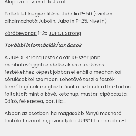
Alapozó bevonat:
1x
Jukol
Falfelület kiegyenlítése:
Jubolin P-50
(szintén
alkalmazható:Jubolin, Jubolin P-25, Nivelin)
Záróbevonat:
1-2x
JUPOL Strong
További információk/tanácsok
A JUPOL Strong festék akár 10-szer jobb
moshatósággal rendelkezik és a szokásos
festékekhez képest jobban ellenáll a mechanikai
sérülésekkel szemben. Lehetővé teszi a festék
filmrétegének megtisztítását a ‘sztenderd háztartási
foltoktól’: mint a kávé, ketchup, mustár, cipőpaszta,
üdítő, feketetea, bor, filc…
Abban az esetben, ha magasabb fényű mosható
festéket szeretne, javasoljuk a JUPOL Latex saten-t.