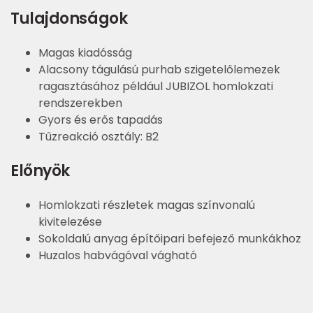
Tulajdonságok
Magas kiadósság
Alacsony tágulású purhab szigetelőlemezek
ragasztásához például JUBIZOL homlokzati
rendszerekben
Gyors és erős tapadás
Tűzreakció osztály: B2
Előnyök
Homlokzati részletek magas színvonalú
kivitelezése
Sokoldalú anyag építőipari befejező munkákhoz
Huzalos habvágóval vágható