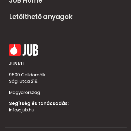
JUB Home
Letölthető anyagok
JUB Kft.
9500 Celldömölk
Sági utca 218.
Magyarország
Segítség és tanácsadás:
info@jub.hu