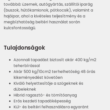
továbbá: üzemek, autógyártás, szállítói iparág
(buszok, hűtőkamionok, pótkocsik), valamint a
hajóipar, ahol a kivételes teljesítmény és a
megbízhatóság beltéri használat során
kulcsfontosságú.
Tulajdonságok
Azonnali tapadást biztosít akár 400 kg/m2
teherbírással
Akár 500 kg/10cm2 terhelhetőség 48 órás
kikeményedést követően
Kiváló helyettesítője a szögeknek és
dübeleknek
Hibrid ragasztó- és tömítőanyag
Erős kezdeti tapadóképesség
Kül- és beltéri felhasználásra egyaránt