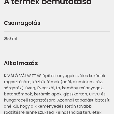
A termék bemutatása
Csomagolás
290 ml
Alkalmazás
KIVÁLÓ VÁLASZTÁS építési anyagok széles körének
ragasztására, köztük fémek (acél, alumínium, réz,
sárgaréz), üveg, üvegszál, fa, kemény műanyagok,
betontömbök, kerámialapok, gipszkarton, UPVC és
hungarocell ragasztására. Azonnali tapadást biztosít
anélkül, hogy a kikeményedés során további
rögzítésre lenne szükség. Felhasználási területek