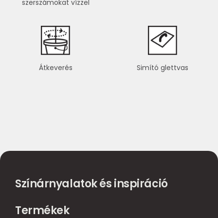
szerszámokat vízzel
Átkeverés
Simító glettvas
Színárnyalatok és inspiráció
Termékek