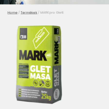
Home
/
Termékek
/
MARKpro Glett