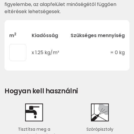
figyelembe, az alapfelület minőségétől függően
eltérések lehetségesek.
2
m
Kiadósság
Szükséges mennyiség
x
1.25
kg/m²
=
0
kg
Hogyan kell használni
Tisztítsa meg a
Szórópisztoly