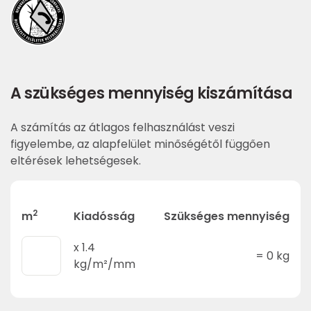
A szükséges mennyiség kiszámítása
A számítás az átlagos felhasználást veszi
figyelembe, az alapfelület minőségétől függően
eltérések lehetségesek.
2
m
Kiadósság
Szükséges mennyiség
x
1.4
=
0
kg
kg/m²/mm