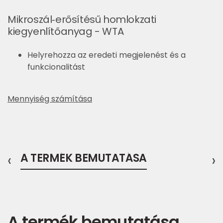
Mikroszál‑erősítésű homlokzati
kiegyenlítőanyag - WTA
Helyrehozza az eredeti megjelenést és a
funkcionalitást
Mennyiség számítása
‹
A TERMÉK BEMUTATÁSA
›
A termék bemutatása