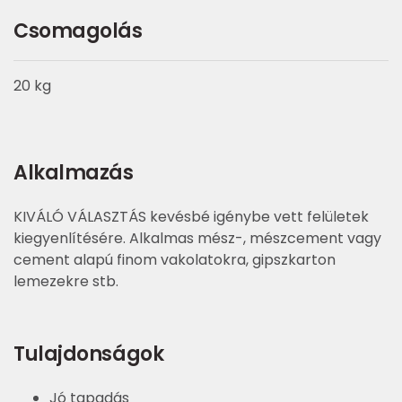
Csomagolás
20 kg
Alkalmazás
KIVÁLÓ VÁLASZTÁS kevésbé igénybe vett felületek
kiegyenlítésére. Alkalmas mész-, mészcement vagy
cement alapú finom vakolatokra, gipszkarton
lemezekre stb.
Tulajdonságok
Jó tapadás