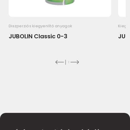
Diszperziós kiegyenlítő anyagok
Kiegy
JUBOLIN Classic 0-3
JUB