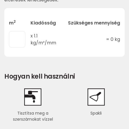
2
m
Kiadósság
Szükséges mennyiség
x
1.1
=
0
kg
kg/m²/mm
Hogyan kell használni
Tisztítsa meg a
Spakli
szerszámokat vízzel