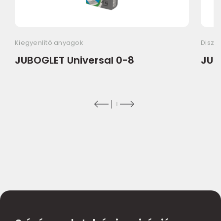
Kiegyenlítő anyagok
Diszp
JUBOGLET Universal 0-8
JUB