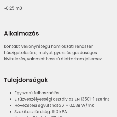
~0.25 m3
Alkalmazás
kontakt vékonyrétegű homlokzati rendszer
hőszigetelésére, melyet gyors és gazdaságos
kivitelezés, valamint hosszú élettartam jellemez.
Tulajdonságok
Egyszerű felhasználás
E tűzveszélyességi osztály az EN 13501-1 szerint
Hővezetési együttható λ = 0,039 W/mK
Szakítószilárdság: 150 kPA