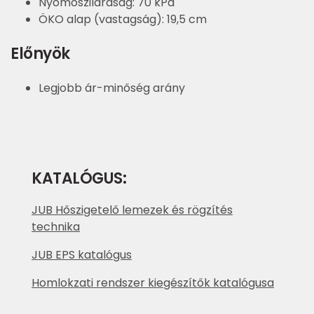
Nyomószilárdság: 70 kPa
ÖKO alap (vastagság): 19,5 cm
Előnyök
Legjobb ár-minőség arány
KATALÓGUS:
JUB Hőszigetelő lemezek és rögzítés
technika
JUB EPS katalógus
Homlokzati rendszer kiegészítők katalógusa