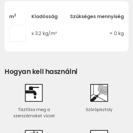
2
m
Kiadósság
Szükséges mennyiség
x
3.2
kg/m²
=
0
kg
Hogyan kell használni
Tisztítsa meg a
Szórópisztoly
szerszámokat vízzel