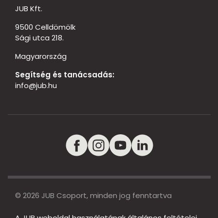
JUB Kft.
9500 Celldömölk
Sági utca 218.
Magyarország
Segítség és tanácsadás:
info@jub.hu
© 2026 JUB Csoport, minden jog fenntartva
A JUB weboldal használatának általános feltételei