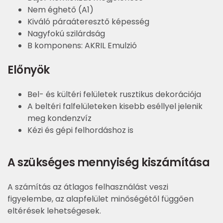
Nem éghető (A1)
Kiváló páraáteresztő képesség
Nagyfokú szilárdság
B komponens: AKRIL Emulzió
Előnyök
Bel- és kültéri felületek rusztikus dekorációja
A beltéri falfelületeken kisebb eséllyel jelenik
meg kondenzvíz
Kézi és gépi felhordáshoz is
A szükséges mennyiség kiszámítása
A számítás az átlagos felhasználást veszi
figyelembe, az alapfelület minőségétől függően
eltérések lehetségesek.