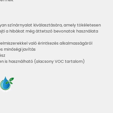
yan színárnyalat kiválasztására, amely tökéletesen
elrejti a hibákat még áttetsző bevonatok használata
lelmiszerekkel való érintkezés alkalmasságáról
s minőségi javítás
ész
en is használható (alacsony VOC tartalom)