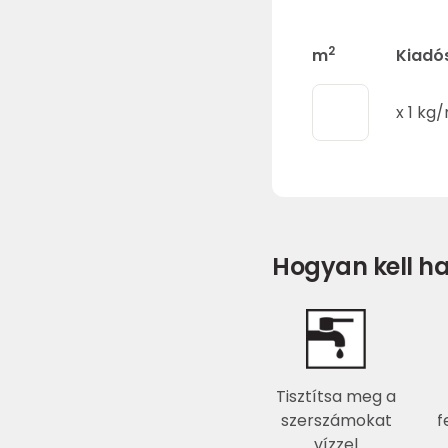
2
m
Kiadó
x
1
kg/
Hogyan kell ha
Tisztítsa meg a
szerszámokat
f
vízzel