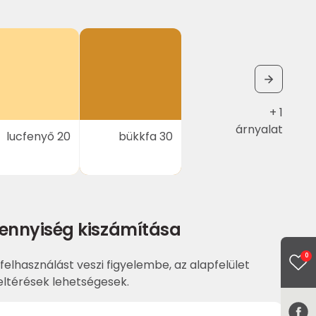
+ 1
árnyalat
lucfenyő 20
bükkfa 30
ennyiség kiszámítása
0
felhasználást veszi figyelembe, az alapfelület
ltérések lehetségesek.