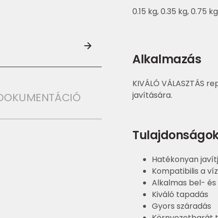
0.15 kg, 0.35 kg, 0.75 kg
Alkalmazás
KIVÁLÓ VÁLASZTÁS repe
javítására.
I DOKUMENTÁCIÓ
Tulajdonságo
Hatékonyan javít
Kompatibilis a ví
Alkalmas bel- és 
Kiváló tapadás
Gyors száradás
Környezetbarát 