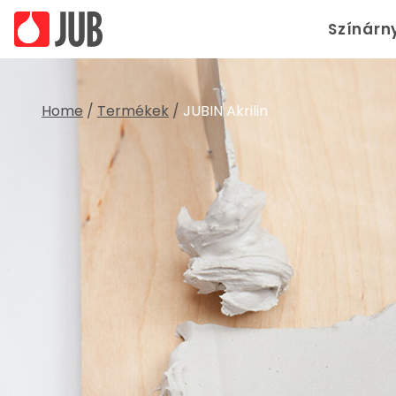
Színárn
Home
/
Termékek
/
JUBIN Akrilin