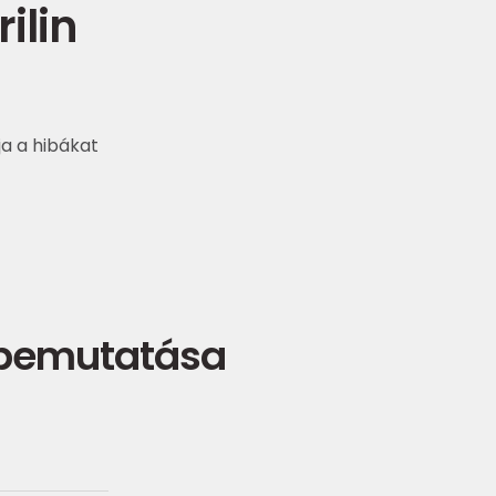
ilin
ja a hibákat
 bemutatása