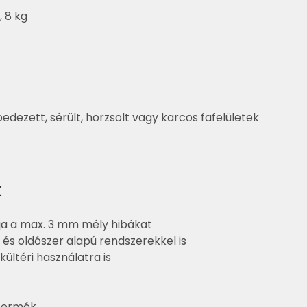
, 8 kg
dezett, sérült, horzsolt vagy karcos fafelületek
k
ja a max. 3 mm mély hibákat
z és oldószer alapú rendszerekkel is
kültéri használatra is
termék