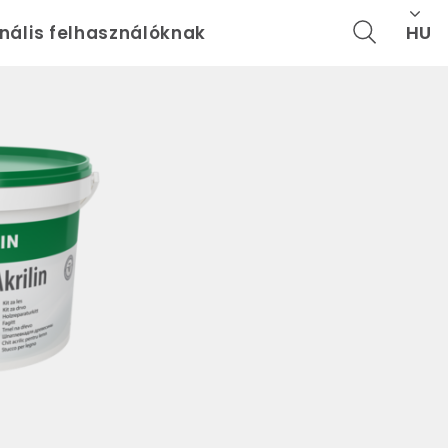
HU
onális felhasználóknak