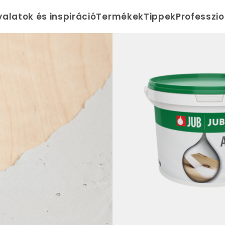
yalatok és inspiráció
Termékek
Tippek
Professzi