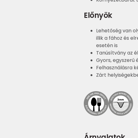
Előnyök
Lehetőség van ol
illik a fához és 
esetén is
Tanúsítvány az é
Gyors, egyszerű é
Felhasználásra k
Zárt helyiségekb
Árnyalatok