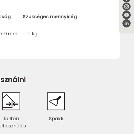
sság
Szükséges mennyiség
m²/mm
=
0
kg
sználni
Kültéri
Spakli
elhasználás