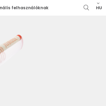
HU
onális felhasználóknak