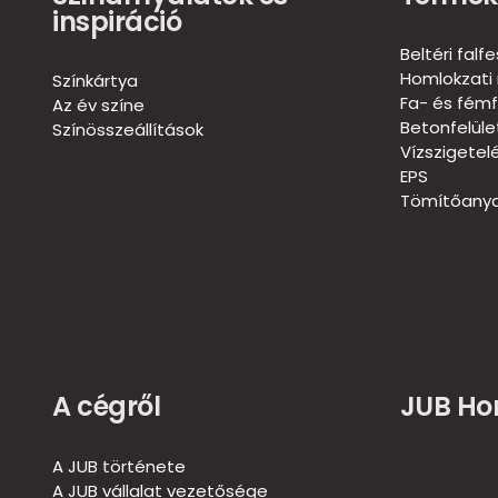
inspiráció
Beltéri falf
Homlokzati 
Színkártya
Fa- és fémf
Az év színe
Betonfelül
Színösszeállítások
Vízszigetel
EPS
Tömítőanya
A cégről
JUB H
A JUB története
A JUB vállalat vezetősége