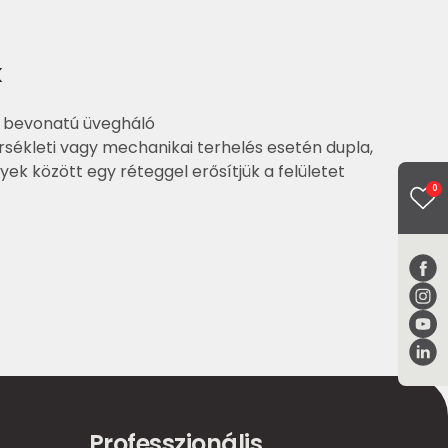
k
g bevonatú üvegháló
kleti vagy mechanikai terhelés esetén dupla,
ek között egy réteggel erősítjük a felületet
0
Professzionális