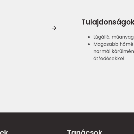
Tulajdonságo
Lúgálló, műanya
Magasabb hőmérsé
normál körülmény
átfedésekkel
ek
Tanácsok