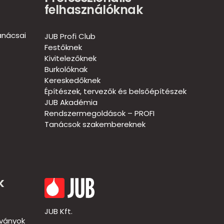
felhasználóknak
anácsai
JUB Profi Club
Festőknek
Kivitelezőknek
Burkolóknak
Kereskedőknek
Építészek, tervezők és belsőépítészek
JUB Akadémia
Rendszermegoldások – PROFI
Tanácsok szakembereknek
k
JUB Kft.
dványok