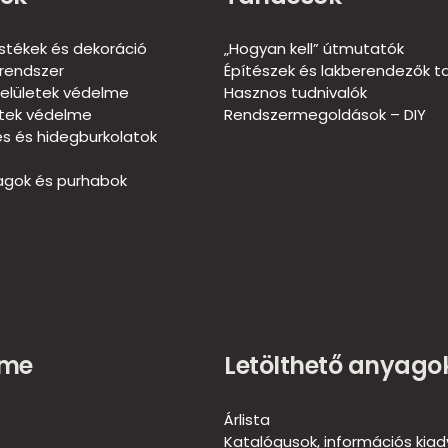
estékek és dekoráció
„Hogyan kell” útmutatók
rendszer
Építészek és lakberendezők t
elületek védelme
Hasznos tudnivalók
etek védelme
Rendszermegoldások – DIY
és és hidegburkolatok
gok és purhabok
ome
Letölthető anyago
Árlista
Katalógusok, információs kia