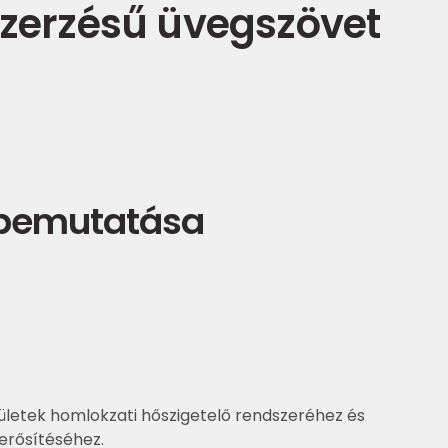
szerzésű üvegszövet
 bemutatása
letek homlokzati hőszigetelő rendszeréhez és
erősítéséhez.