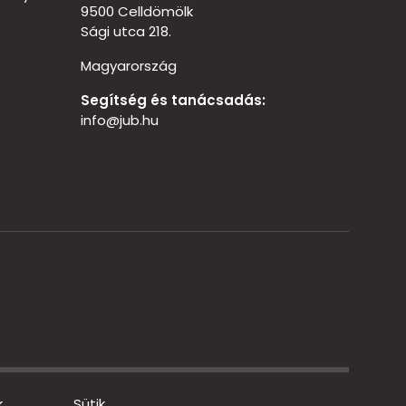
9500 Celldömölk
Sági utca 218.
Magyarország
Segítség és tanácsadás:
info@jub.hu
k
Sütik