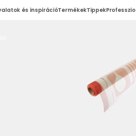
yalatok és inspiráció
Termékek
Tippek
Professzi
áló