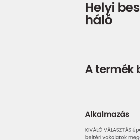
Helyi be
háló
A termék
Alkalmazás
KIVÁLÓ VÁLASZTÁS épü
beltéri vakolatok meg