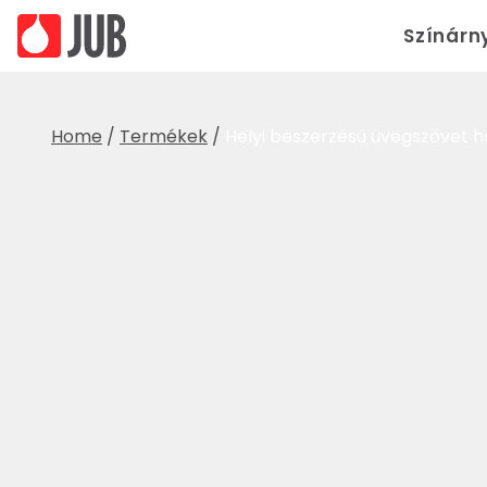
Színárn
Home
/
Termékek
/
Helyi beszerzésű üvegszövet h