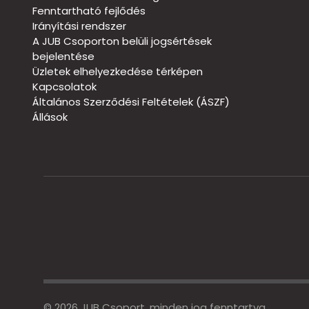
Fenntartható fejlődés
Irányítási rendszer
A JUB Csoporton belüli jogsértések
bejelentése
Üzletek elhelyezkedése térképen
Kapcsolatok
Általános Szerződési Feltételek (ÁSZF)
Állások
© 2026 JUB Csoport, minden jog fenntartva