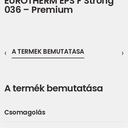
EUROTHERM EPS F Strong
036 – Premium
‹
A TERMÉK BEMUTATÁSA
›
A termék bemutatása
Csomagolás