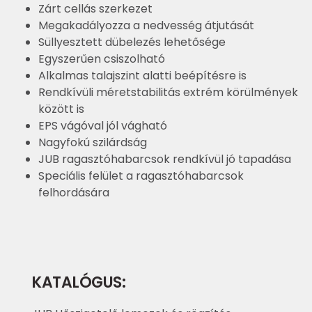
Zárt cellás szerkezet
Megakadályozza a nedvesség átjutását
Süllyesztett dübelezés lehetősége
Egyszerűen csiszolható
Alkalmas talajszint alatti beépítésre is
Rendkívüli méretstabilitás extrém körülmények
között is
EPS vágóval jól vágható
Nagyfokú szilárdság
JUB ragasztóhabarcsok rendkívül jó tapadása
Speciális felület a ragasztóhabarcsok
felhordására
KATALÓGUS: