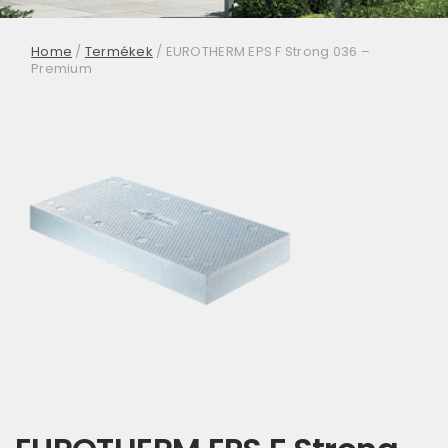
Home
/
Termékek
/
EUROTHERM EPS F Strong 036 –
Premium