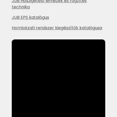
JUB Hőszigetelő lemezek és rögzítés
technika
JUB EPS katalógus
Homlokzati rendszer kiegészítők katalógusa