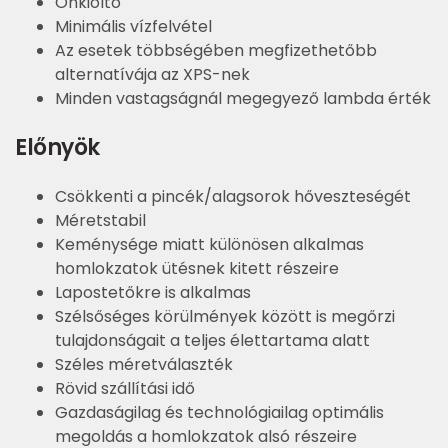
Önkioltó
Minimális vízfelvétel
Az esetek többségében megfizethetőbb
alternatívája az XPS-nek
Minden vastagságnál megegyező lambda érték
Előnyök
Csökkenti a pincék/alagsorok hőveszteségét
Méretstabil
Keménysége miatt különösen alkalmas
homlokzatok ütésnek kitett részeire
Lapostetőkre is alkalmas
Szélsőséges körülmények között is megőrzi
tulajdonságait a teljes élettartama alatt
Széles méretválaszték
Rövid szállítási idő
Gazdaságilag és technológiailag optimális
megoldás a homlokzatok alsó részeire