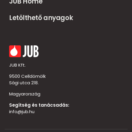
JUB Home
Letölthető anyagok
JUB Kft.
9500 Celldömölk
Sági utca 218.
Magyarország
Segítség és tanácsadás:
info@jub.hu