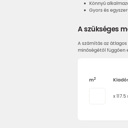
Könnyű alkalmazá
Gyors és egyszer
A szükséges m
A számítás az átlagos 
minőségétől függően e
2
m
Kiadó
x
117.5