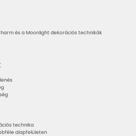
harm és a Moonlight dekorációs technikák
k
lenés
ég
sség
ációs technika
bféle alapfelületen