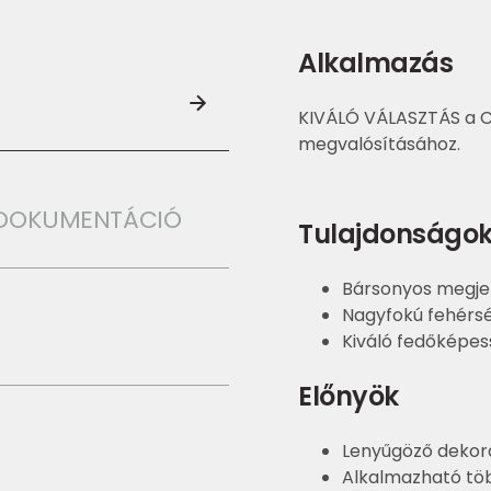
Alkalmazás
KIVÁLÓ VÁLASZTÁS a C
megvalósításához.
I DOKUMENTÁCIÓ
Tulajdonságo
Bársonyos megje
Nagyfokú fehérs
Kiváló fedőképe
Előnyök
Lenyűgöző dekor
Alkalmazható töb