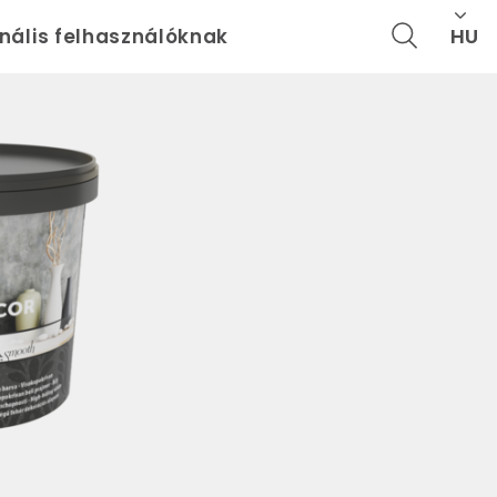
HU
onális felhasználóknak