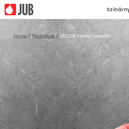
Színárn
Home
/
Termékek
/
DECOR Primer smooth