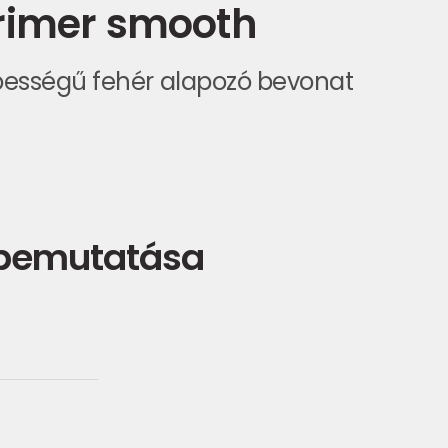
rimer smooth
ességű fehér alapozó bevonat
 bemutatása