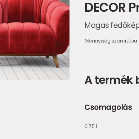
DECOR P
Magas fedőkép
Mennyiség számítása
A termék
Csomagolás
0.75 l