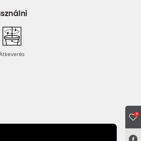
sználni
Átkeverés
0