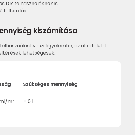
s DIY felhasználóknak is
ű felhordás
ennyiség kiszámítása
felhasználást veszi figyelembe, az alapfelület
ltérések lehetségesek.
sság
Szükséges mennyiség
ml/m²
=
0
l