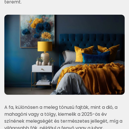
teremt.
A fa, különösen a meleg tónusú fajták, mint a dió, a
mahagóni vagy a tölgy, kiemelik a 2025-ös év
színének melegségét és természetes jellegét, míg a
világosabb fák, például a fenyő vagy a juhar,