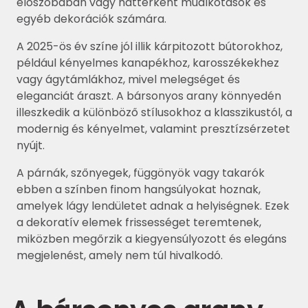
előszobában vagy háttérként műalkotások és
egyéb dekorációk számára.
A 2025-ös év színe jól illik kárpitozott bútorokhoz,
például kényelmes kanapékhoz, karosszékekhez
vagy ágytámlákhoz, mivel melegséget és
eleganciát áraszt. A bársonyos arany könnyedén
illeszkedik a különböző stílusokhoz a klasszikustól, a
modernig és kényelmet, valamint presztízsérzetet
nyújt.
A párnák, szőnyegek, függönyök vagy takarók
ebben a színben finom hangsúlyokat hoznak,
amelyek lágy lendületet adnak a helyiségnek. Ezek
a dekoratív elemek frissességet teremtenek,
miközben megőrzik a kiegyensúlyozott és elegáns
megjelenést, amely nem túl hivalkodó.