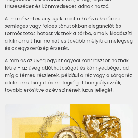
frissességet és könnyedséget adnak hozzá.
A természetes anyagok, mint a kő és a kerámia,
semleges vagy földes tónusokban eleganciát és
természetes hatást visznek a térbe, amely kiegészíti
a kifinomult harmóniát és tovább mélyíti a melegség
és az egyszerűség érzetét.
A fém és az üveg együtt egyedi kontrasztot hoznak
létre – az üveg átláthatóságot és könnyedséget ad,
míg a fémes részletek, például a réz vagy a sárgaréz
a kifinomultságot és melegséget hangsúlyozzák,
tovább erősítve az év színének luxus jellegét.