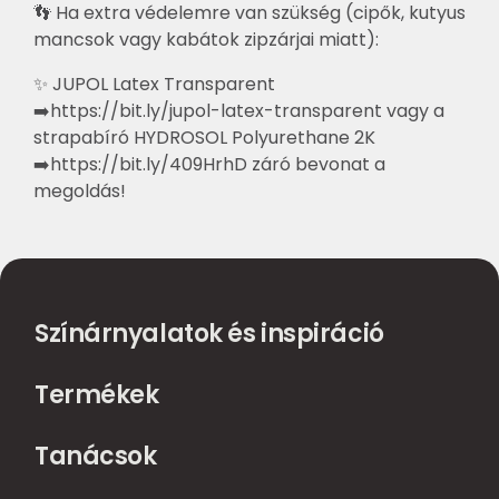
👣 Ha extra védelemre van szükség (cipők, kutyus
mancsok vagy kabátok zipzárjai miatt):
✨ JUPOL Latex Transparent
➡️
https://bit.ly/jupol-latex-transparent
vagy a
strapabíró HYDROSOL Polyurethane 2K
➡️
https://bit.ly/409HrhD
záró bevonat a
megoldás!
Színárnyalatok és inspiráció
Termékek
Tanácsok