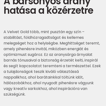
A bársonyos arany
hatása a közérzetre
A Velvet Gold több, mint pusztán egy szín –
stabilitást, földhözragadtságot és kellemes
melegséget hoz a helyiségbe. Meghittséget teremt,
amely pihenésre invitál, miközben energiát és
optimizmust sugároz. Ez az aranysárga árnyalat
barnás tónusaival a biztonság érzetét kelti, inspirál
és segít kapcsolatot teremteni a természettel. Ezek
a tulajdonságok teszik kiváló választássá
nappalikhoz, ahol barátainkkal töltünk időt,
hálószobákhoz, ahol nyugodt pihenésre vágyunk
vagy kreatív sarkokhoz, ahol inspirációra van
szükségünk.