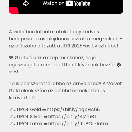
A videóban látható fotókat egy kedves
budapesti lakástulajdonos osztotta meg velünk –
az előszoba öltözött a JUB 2025-ös év színébe!
💙 Gratulálunk a szép munkához, és jó
egészséget, örömteli otthont kívánunk hozzá! 🏠
✨ 🎨
Te is beleszerettél ebbe az árnyalatba? A Velvet
Gold élénk színe az alábbi termékekből is
kikeverhető:
✅ JUPOL Gold ➡️
https://bit.ly/4gpHA68
✅ JUPOL Silver ➡️
https://bit.ly/4jZruBT
✅ JUPOL Latex ➡️
https://bit.ly/JUPOL-latex