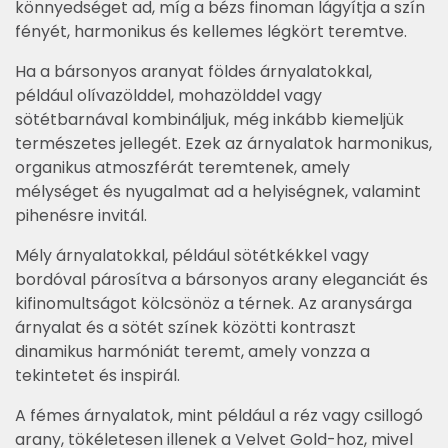
könnyedséget ad, míg a bézs finoman lágyítja a szín
fényét, harmonikus és kellemes légkört teremtve.
Ha a bársonyos aranyat földes árnyalatokkal,
például olívazölddel, mohazölddel vagy
sötétbarnával kombináljuk, még inkább kiemeljük
természetes jellegét. Ezek az árnyalatok harmonikus,
organikus atmoszférát teremtenek, amely
mélységet és nyugalmat ad a helyiségnek, valamint
pihenésre invitál.
Mély árnyalatokkal, például sötétkékkel vagy
bordóval párosítva a bársonyos arany eleganciát és
kifinomultságot kölcsönöz a térnek. Az aranysárga
árnyalat és a sötét színek közötti kontraszt
dinamikus harmóniát teremt, amely vonzza a
tekintetet és inspirál.
A fémes árnyalatok, mint például a réz vagy csillogó
arany, tökéletesen illenek a Velvet Gold-hoz, mivel