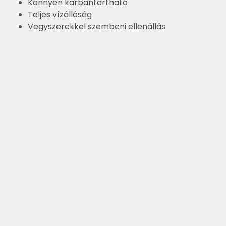
Könnyen karbantartható
Teljes vízállóság
Vegyszerekkel szembeni ellenállás
Színárnyalatok és inspiráció
Termékek
Tanácsok
Professzionális felhasználóknak
A cégről