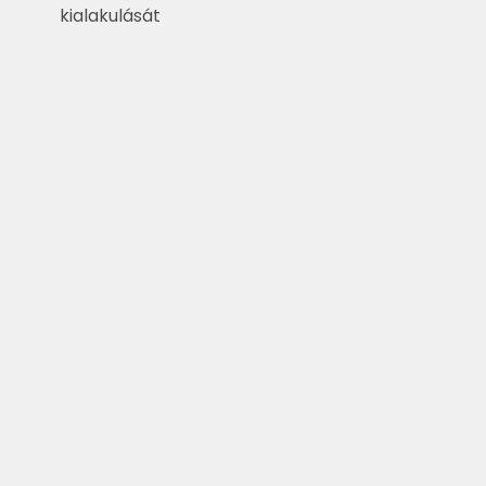
kialakulását
Színárnyalatok és inspiráció
Termékek
Tanácsok
Professzionális felhasználóknak
A cégről