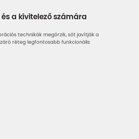
 és a kivitelező számára
ációs technikák megőrzik, sőt javítják a
záró réteg legfontosabb funkcionális
 és kevésbé munkaigényes, mint a valódi kő, fa vagy
szító tulajdonságokkal rendelkezik
s egyszerűbb karbantartást tesz lehetővé
diség és kreativitás korlátlan kifejezését a
en, túl a megszokott gyakorlatokon