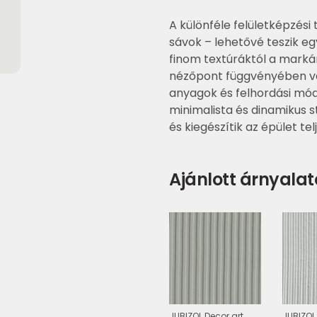
A különféle felületképzési
sávok – lehetővé teszik eg
finom textúráktól a marká
nézőpont függvényében vá
anyagok és felhordási mód
minimalista és dinamikus s
és kiegészítik az épület tel
Ajánlott árnyalat
JUBIZOL Decor art
JUBIZOL