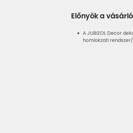
Előnyök a vásárló
A JUBIZOL Decor dekor
homlokzati rendszer/
tulajdonságait
A kivitelezés olcsóbb
tégla beépítése
Az anyag kiváló vízta
Egyszerű kivitelezés
Könnyebb, olcsóbb é
Lehetővé teszi az egye
homlokzati felületek