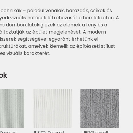
 technikák – például vonalak, barázdák, csíkok és
yedi vizuális hatások létrehozását a homlokzaton. A
ns domborulatokig ezek az elemek a fény és a
ltoztatják az épület megjelenését. A modern
szerek segítségével egyaránt érhetünk el
truktúrákat, amelyek kiemelik az építészeti stílust
jes vizuális karakterét.
ok
 Decor art
JUBIZOL Decor art
JUBIZOL smooth