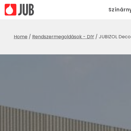
Színárn
Home
/
Rendszermegoldások - DIY
/
JUBIZOL Decor