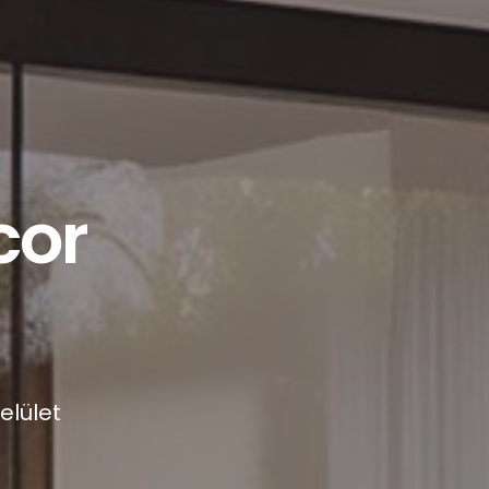
cor
elület