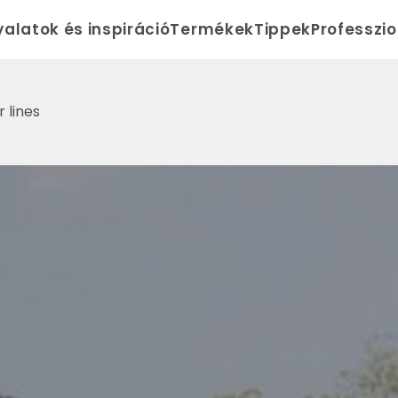
yalatok és inspiráció
Termékek
Tippek
Professzi
 lines