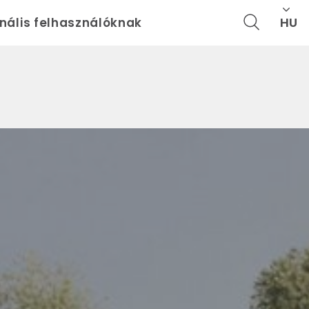
HU
onális felhasználóknak