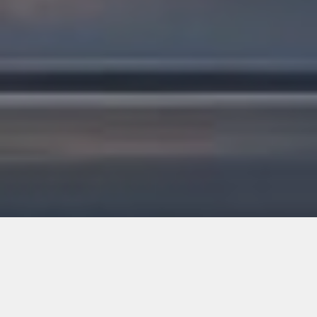
Miért olyan fontos a
minőségi dekorációs