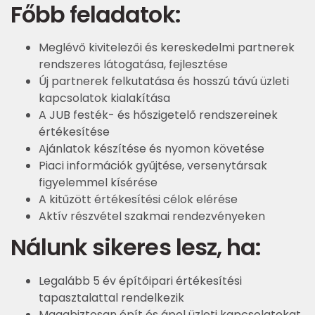
Főbb feladatok:
Meglévő kivitelezői és kereskedelmi partnerek
rendszeres látogatása, fejlesztése
Új partnerek felkutatása és hosszú távú üzleti
kapcsolatok kialakítása
A JUB festék- és hőszigetelő rendszereinek
értékesítése
Ajánlatok készítése és nyomon követése
Piaci információk gyűjtése, versenytársak
figyelemmel kísérése
A kitűzött értékesítési célok elérése
Aktív részvétel szakmai rendezvényeken
Nálunk sikeres lesz, ha:
Legalább 5 év építőipari értékesítési
tapasztalattal rendelkezik
Magabiztosan épít és ápol üzleti kapcsolatokat