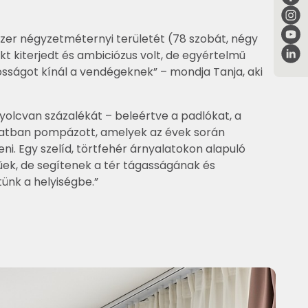
ezer négyzetméternyi területét (78 szobát, négy
ekt kiterjedt és ambiciózus volt, de egyértelmű
nosságot kínál a vendégeknek” – mondja Tanja, aki
nyolcvan százalékát – beleértve a padlókat, a
latban pompázott, amelyek az évek során
ni. Egy szelíd, törtfehér árnyalatokon alapuló
űek, de segítenek a tér tágasságának és
ünk a helyiségbe.”