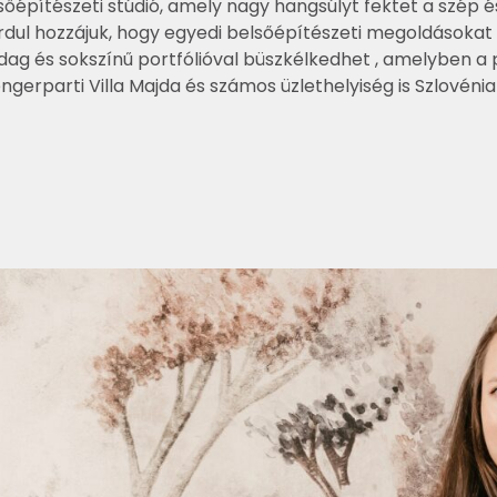
lsőépítészeti stúdió, amely nagy hangsúlyt fektet a szép
rdul hozzájuk, hogy egyedi belsőépítészeti megoldásokat
dag és sokszínű portfólióval büszkélkedhet , amelyben a 
ngerparti Villa Majda és számos üzlethelyiség is Szlovénia