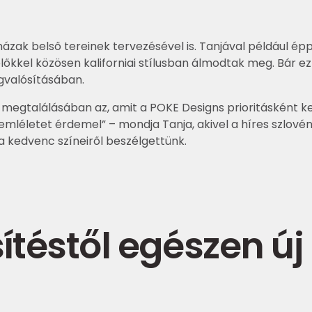
ázak belső tereinek tervezésével is. Tanjával például ép
őkkel közösen kaliforniai stílusban álmodtak meg. Bár e
gvalósításában.
 megtalálásában az, amit a POKE Designs prioritásként 
léletet érdemel” – mondja Tanja, akivel a híres szlovén ri
a kedvenc színeiről beszélgettünk.
sítéstől egészen ú