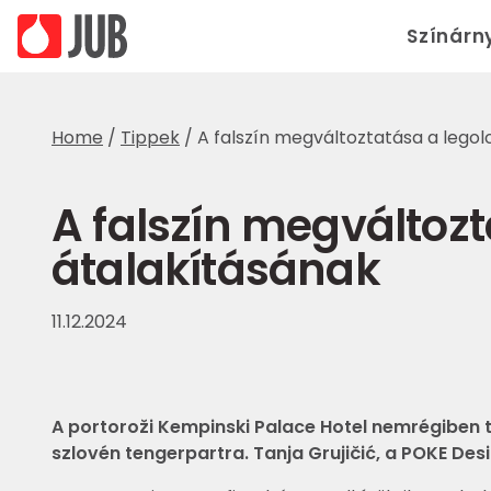
Színárn
Home
/
Tippek
/
A falszín megváltoztatása a lego
A falszín megváltoz
átalakításának
11.12.2024
A portoroži Kempinski Palace Hotel nemrégiben te
szlovén tengerpartra. Tanja Grujičić, a POKE Des