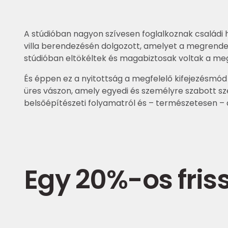
A stúdióban nagyon szívesen foglalkoznak családi h
villa berendezésén dolgozott, amelyet a megrendel
stúdióban eltökéltek és magabiztosak voltak a me
És éppen ez a nyitottság a megfelelő kifejezésmód
üres vászon, amely egyedi és személyre szabott szem
belsőépítészeti folyamatról és – természetesen – 
Egy 20%-os fris