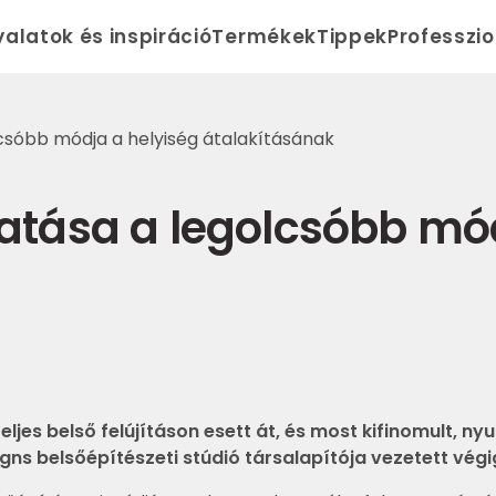
yalatok és inspiráció
Termékek
Tippek
Professzi
lcsóbb módja a helyiség átalakításának
tatása a legolcsóbb mó
ljes belső felújításon esett át, és most kifinomult, ny
igns belsőépítészeti stúdió társalapítója vezetett végi