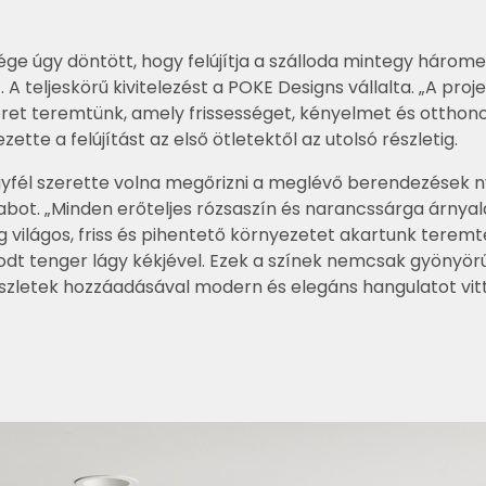
ége úgy döntött, hogy felújítja a szálloda mintegy három
 A teljeskörű kivitelezést a POKE Designs vállalta. „A proj
 teret teremtünk, amely frissességet, kényelmet és ottho
ette a felújítást az első ötletektől az utolsó részletig.
z ügyfél szerette volna megőrizni a meglévő berendezések 
bot. „Minden erőteljes rózsaszín és narancssárga árnya
g világos, friss és pihentető környezetet akartunk teremte
godt tenger lágy kékjével. Ezek a színek nemcsak gyönyör
szletek hozzáadásával modern és elegáns hangulatot vitt