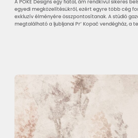
A POKE Designs egy fiatal, ám rendkívül sikeres be
egyedi megközelítésükről, ezért egyre több cég fo
exkluzív élményére összpontosítanak. A stúdió gaz
megtalálható a ljubljanai Pr’ Kopač vendégház, a te