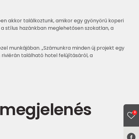
pen akkor találkoztunk, amikor egy gyönyörű koperi
z a stílus hazánkban meglehetősen szokatlan, a
kezel munkájában. „Számunkra minden új projekt egy
viérán található hotel felújításáról, a
j megjelenés
0