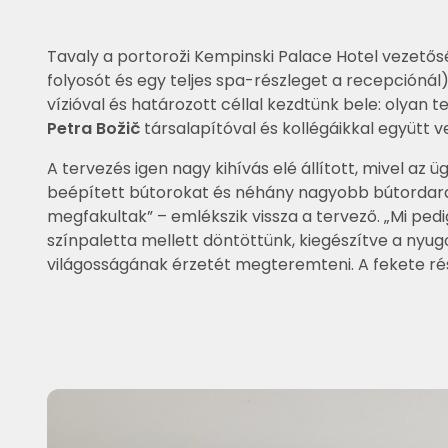
Tavaly a portoroži Kempinski Palace Hotel vezetős
folyosót és egy teljes spa-részleget a recepciónál).
vízióval és határozott céllal kezdtünk bele: olyan
Petra Božič
társalapítóval és kollégáikkal együtt vez
A tervezés igen nagy kihívás elé állított, mivel a
beépített bútorokat és néhány nagyobb bútordara
megfakultak” – emlékszik vissza a tervező. „Mi pedi
színpaletta mellett döntöttünk, kiegészítve a nyu
világosságának érzetét megteremteni. A fekete ré