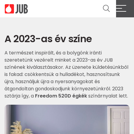
A 2023-as év színe
A természet inspirált, és a bolygónk iránti
szeretetünk vezérelt minket a 2023-as év JUB
színének kiválasztásakor. Az üzenete küldetésünkből
is fakad: csökkentsük a hulladékot, hasznosítsunk
újra, használjuk újra a nyersanyagokat és
átgondoltan gondoskodjunk környezetünkről. 2023
sztárja így, a
Freedom 520D égkék
színárnyalat lett.