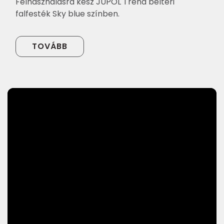
Felhasználásra kész JUPOL Trend beltéri
falfesték Sky blue színben.
TOVÁBB