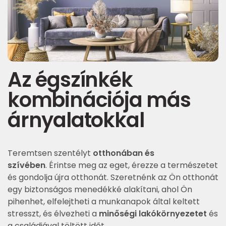
Az égszínkék
kombinációja más
árnyalatokkal
Teremtsen szentélyt
otthonában és
szívében
. Érintse meg az eget, érezze a természetet
és gondolja újra otthonát. Szeretnénk az Ön otthonát
egy biztonságos menedékké alakítani, ahol Ön
pihenhet, elfelejtheti a munkanapok által keltett
stresszt, és élvezheti a
minőségi lakókörnyezetet
és
a családjával töltött időt.