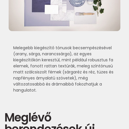
Melegebb kiegészítő tónusok becsempészésével
(arany, sárga, narancssárga), az egyes
kiegészítőkön keresztül, mint például robusztus fa
elemek, fonott rattan textúrák, meleg színtónusú
matt szálcsiszolt fémek (sárgaréz és réz, tüzes és
napfényes árnyalatú szövetek), még
változatosabbá és drámaibbá fokozhatjuk a
hangulatot.
Meglévő
berendezések új