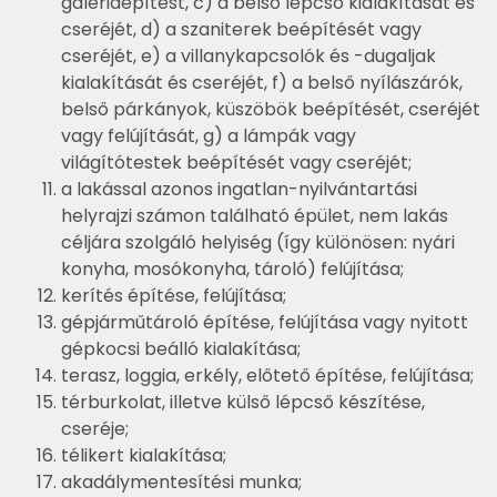
galériaépítést, c) a belső lépcső kialakítását és
cseréjét, d) a szaniterek beépítését vagy
cseréjét, e) a villanykapcsolók és -dugaljak
kialakítását és cseréjét, f) a belső nyílászárók,
belső párkányok, küszöbök beépítését, cseréjét
vagy felújítását, g) a lámpák vagy
világítótestek beépítését vagy cseréjét;
a lakással azonos ingatlan-nyilvántartási
helyrajzi számon található épület, nem lakás
céljára szolgáló helyiség (így különösen: nyári
konyha, mosókonyha, tároló) felújítása;
kerítés építése, felújítása;
gépjárműtároló építése, felújítása vagy nyitott
gépkocsi beálló kialakítása;
terasz, loggia, erkély, előtető építése, felújítása;
térburkolat, illetve külső lépcső készítése,
cseréje;
télikert kialakítása;
akadálymentesítési munka;