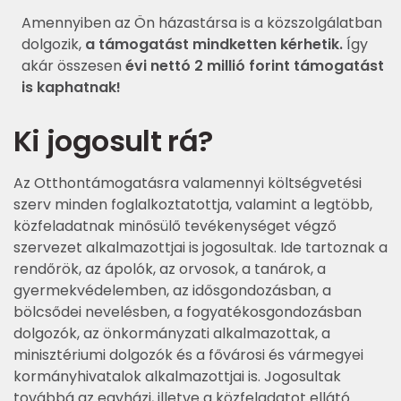
Amennyiben az Ön házastársa is a közszolgálatban
dolgozik,
a támogatást mindketten kérhetik.
Így
akár összesen
évi nettó 2 millió forint támogatást
is kaphatnak!
Ki jogosult rá?
Az Otthontámogatásra valamennyi költségvetési
szerv minden foglalkoztatottja, valamint a legtöbb,
közfeladatnak minősülő tevékenységet végző
szervezet alkalmazottjai is jogosultak. Ide tartoznak a
rendőrök, az ápolók, az orvosok, a tanárok, a
gyermekvédelemben, az idősgondozásban, a
bölcsődei nevelésben, a fogyatékosgondozásban
dolgozók, az önkormányzati alkalmazottak, a
minisztériumi dolgozók és a fővárosi és vármegyei
kormányhivatalok alkalmazottjai is. Jogosultak
továbbá az egyházi, illetve a közfeladatot ellátó