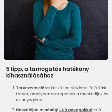
5 tipp, a támogatás hatékony
kihasználásához
Tervezzen előre:
készítsen részletes felújítási
tervet, amelyben szerepelnek a munkadíjak és
az anyagok is.
Használjon minőségi
JUB anyagokkal
:
a jó