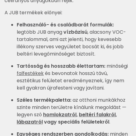
célirányos anyagokban rejlik.
A JUB termékek előnyei:
Felhasználó- és családbarát formulák:
legtöbb JUB anyag
vízbázisú
, alacsony VOC-
tartalommal, ami azt jelenti, hogy kevesebb
illékony szerves vegyületet bocsát ki, és jobb
beltéri levegőminőséget biztosít.
Tartósság és hosszabb élettartam:
minőségi
falfestékek
és bevonatok hosszú távú,
esztétikus felületet eredményeznek, így nem
kell gyakran újrafesteni vagy javítani.
Széles termékpaletta:
az otthoni munkákhoz
szinte minden területre kínálunk megoldást —
legyen szó
homlokzatról
,
beltéri falakról
,
lábazatról
vagy speciális felületekről
.
Egységes rendszerben gondolkodás:
minden