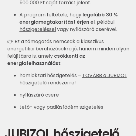
500 000 Ft saját forrást jelent.
A program feltétele, hogy
legalább 30 %
energiamegtakarítást érjen el
, például
hőszigeteléssel
vagy nyílászáró cserével.
👉 Ez a támogatás nemcsak a klasszikus
energetikai beruházásokra jó, hanem minden olyan
felújításra is, amely
csökkenti az
energiafelhasználást
:
homlokzati hőszigetelés –
TOVÁBB a JUBIZOL
hőszigetelő rendszerre!
nyílászáró csere
tető- vagy padlásfödém szigetelés
JUBIZOL hőszigetelő