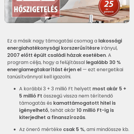
Ez a másik nagy támogatási csomag a
lakossági
energiahatékonysági korszerűsítésre
irányul,
2007 előtt épült családi házak esetében
. A
program célja, hogy a felújítással
legalább 30 %
energiamegtakarítást érjen el
— ezt energetikai
tanúsítvánnyal kell igazolni.
A korábbi 3 + 3 millió Ft helyett
most akár 5 +
5 millió Ft
összegű vissza nem térítendő
támogatás és
kamattámogatott hitel is
igényelhető
, tehát akár
10 millió Ft-ig is
kiterjedhet a finanszírozás
.
Az önerő mértéke
csak 5 %
, ami mindössze kb.