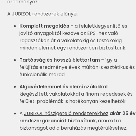
eredményez.
A
JUBIZOL rendszerek
előnyei:
Komplett megoldás
– a felületkiegyenlítő és
javító anyagoktól kezdve az EPS-hez való
ragasztókon át a vakolatokig és festékekig
minden elemet egy rendszerben biztosítunk.
Tartósság és hosszú élettartam
– így a
felújítás eredménye évek múltán is esztétikus és
funkcionális marad.
Algavédelemmel
és
elemi szálakkal
kiegészített vakolatokkal a finom repedések és
felületi problémák is hatékonyan kezelhetők.
A
JUBIZOL hőszigetelő rendszerekhez
akár 25 év
rendszergaranciát biztosítunk
, ami extra
biztonságot ad a beruházás megtérüléséhez.