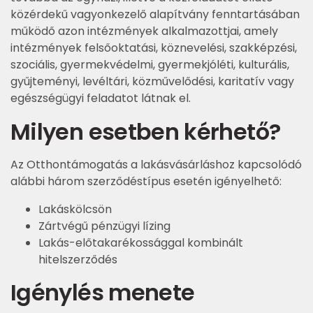
közérdekű vagyonkezelő alapítvány fenntartásában
működő azon intézmények alkalmazottjai, amely
intézmények felsőoktatási, köznevelési, szakképzési,
szociális, gyermekvédelmi, gyermekjóléti, kulturális,
gyűjteményi, levéltári, közművelődési, karitatív vagy
egészségügyi feladatot látnak el.
Milyen esetben kérhető?
Az Otthontámogatás a lakásvásárláshoz kapcsolódó
alábbi három szerződéstípus esetén igényelhető:
Lakáskölcsön
Zártvégű pénzügyi lízing
Lakás-előtakarékossággal kombinált
hitelszerződés
Igénylés menete