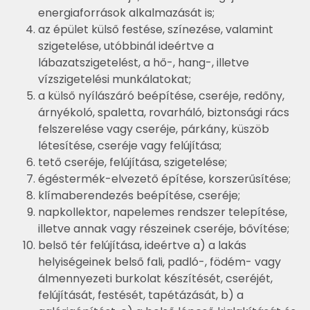
energiaforrások alkalmazását is;
az épület külső festése, színezése, valamint
szigetelése, utóbbinál ideértve a
lábazatszigetelést, a hő-, hang-, illetve
vízszigetelési munkálatokat;
a külső nyílászáró beépítése, cseréje, redőny,
árnyékoló, spaletta, rovarháló, biztonsági rács
felszerelése vagy cseréje, párkány, küszöb
létesítése, cseréje vagy felújítása;
tető cseréje, felújítása, szigetelése;
égéstermék-elvezető építése, korszerűsítése;
klímaberendezés beépítése, cseréje;
napkollektor, napelemes rendszer telepítése,
illetve annak vagy részeinek cseréje, bővítése;
belső tér felújítása, ideértve a) a lakás
helyiségeinek belső fali, padló-, födém- vagy
álmennyezeti burkolat készítését, cseréjét,
felújítását, festését, tapétázását, b) a