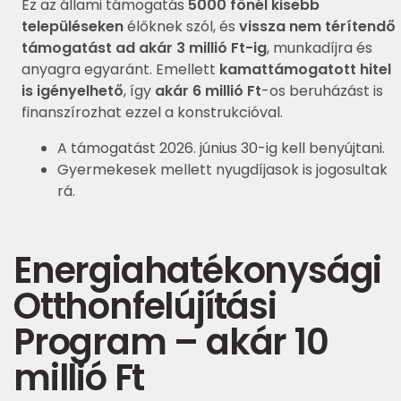
Ez az állami támogatás
5000 főnél kisebb
településeken
élőknek szól, és
vissza nem térítendő
támogatást ad akár 3 millió Ft-ig
, munkadíjra és
anyagra egyaránt. Emellett
kamattámogatott hitel
is igényelhető
, így
akár 6 millió Ft
-os beruházást is
finanszírozhat ezzel a konstrukcióval.
A támogatást 2026. június 30-ig kell benyújtani.
Gyermekesek mellett nyugdíjasok is jogosultak
rá.
Energiahatékonysági
Otthonfelújítási
Program – akár 10
millió Ft