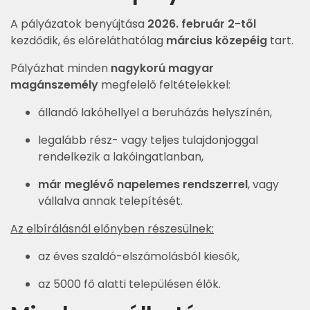
A pályázatok benyújtása
2026. február 2-től
kezdődik, és előreláthatólag
március közepéig
tart.
Pályázhat minden
nagykorú magyar
magánszemély
megfelelő feltételekkel:
állandó lakóhellyel a beruházás helyszínén,
legalább rész- vagy teljes tulajdonjoggal
rendelkezik a lakóingatlanban,
már meglévő napelemes rendszerrel
, vagy
vállalva annak telepítését.
Az elbírálásnál előnyben részesülnek:
az éves szaldó-elszámolásból kiesők,
az 5000 fő alatti településen élők.