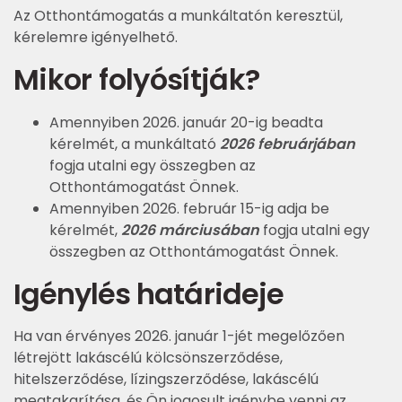
Az Otthontámogatás a munkáltatón keresztül,
kérelemre igényelhető.
Mikor folyósítják?
Amennyiben 2026. január 20-ig beadta
kérelmét, a munkáltató
2026 februárjában
fogja utalni egy összegben az
Otthontámogatást Önnek.
Amennyiben 2026. február 15-ig adja be
kérelmét,
2026 márciusában
fogja utalni egy
összegben az Otthontámogatást Önnek.
Igénylés határideje
Ha van érvényes 2026. január 1-jét megelőzően
létrejött lakáscélú kölcsönszerződése,
hitelszerződése, lízingszerződése, lakáscélú
megtakarítása, és Ön jogosult igénybe venni az