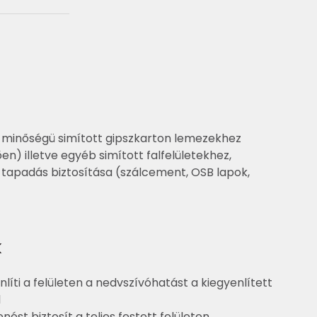
minőségü simított gipszkarton lemezekhez
en) illetve egyéb simított falfelületekhez,
 tapadás biztosítása (szálcement, OSB lapok,
k
nlíti a felületen a nedvszívóhatást a kiegyenlített
l
ést biztosít a teljes festett felületen