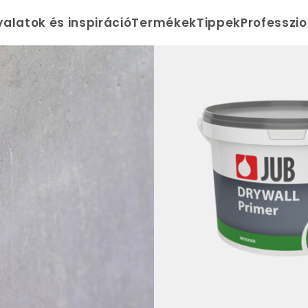
yalatok és inspiráció
Termékek
Tippek
Professzi