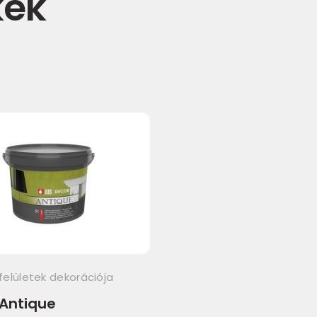
kek
lfelületek dekorációja
Antique