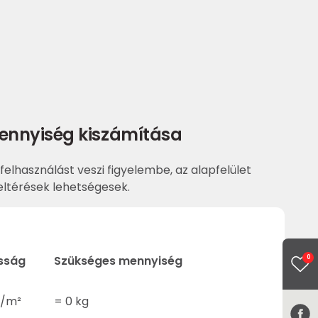
ennyiség kiszámítása
felhasználást veszi figyelembe, az alapfelület
ltérések lehetségesek.
sság
Szükséges mennyiség
0
/m²
=
0
kg