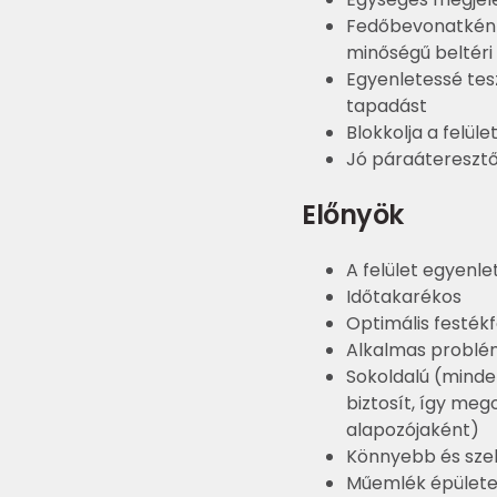
Fedőbevonatként
minőségű beltéri
Egyenletessé tesz
tapadást
Blokkolja a felüle
Jó páraátereszt
Előnyök
A felület egyenl
Időtakarékos
Optimális festékf
Alkalmas problém
Sokoldalú (minde
biztosít, így meg
alapozójaként)
Könnyebb és sze
Műemlék épülete