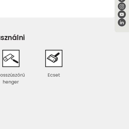
sználni
osszúszőrű
Ecset
henger