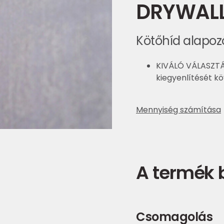
DRYWALL
Kötőhíd alapoz
KIVÁLÓ VÁLASZTÁ
kiegyenlítését kö
Mennyiség számítása
A termék
Csomagolás