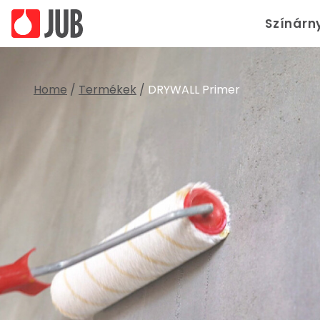
Színárn
Home
/
Termékek
/
DRYWALL Primer