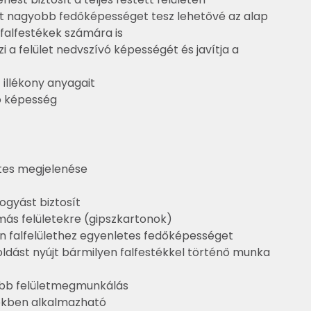
 nagyobb fedőképességet tesz lehetővé az alap
 falfestékek számára is
i a felület nedvszívó képességét és javítja a
t illékony anyagait
ő képesség
etes megjelenése
ogyást biztosít
ás felületekre (gipszkartonok)
n falfelülethez egyenletes fedőképességet
oldást nyújt bármilyen falfestékkel történő munka
bb felületmegmunkálás
kben alkalmazható