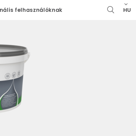
HU
onális felhasználóknak