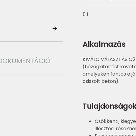
5 l
Alkalmazás
KIVÁLÓ VÁLASZTÁS Q2 
I DOKUMENTÁCIÓ
(hézagkitöltést követő
amelyeken fontos a jó
csiszolt beton).
Tulajdonságo
Csökkenti, kiegye
illesztési résekné
Egységes megjelen