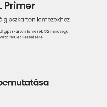
 Primer
ó gipszkarton lemezekhez
S gipszkarton lemezek Q2 minőségű
vető felület kezelésére.
 bemutatása