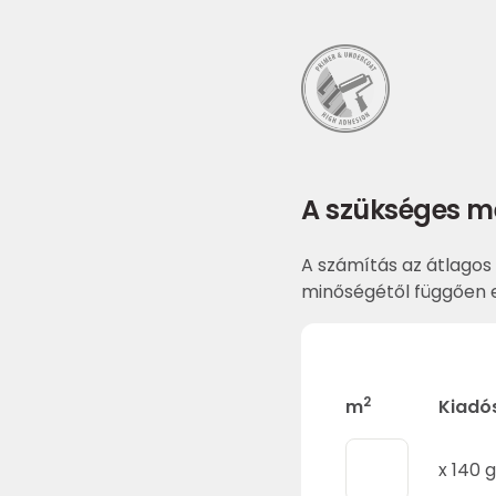
A szükséges m
A számítás az átlagos 
minőségétől függően e
2
m
Kiadó
x
140
g