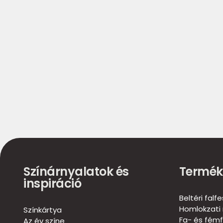
Színárnyalatok és
Termék
inspiráció
Beltéri falf
Homlokzati 
Színkártya
Fa- és fémf
Az év színe