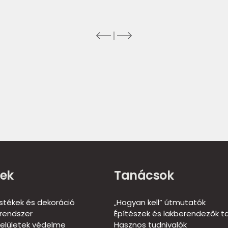
ek
Tanácsok
estékek és dekoráció
„Hogyan kell” útmutatók
rendszer
Építészek és lakberendezők t
elületek védelme
Hasznos tudnivalók