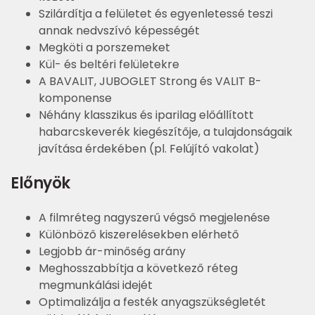
Szilárdítja a felületet és egyenletessé teszi
annak nedvszívó képességét
Megköti a porszemeket
Kül- és beltéri felületekre
A BAVALIT, JUBOGLET Strong és VALIT B-
komponense
Néhány klasszikus és iparilag előállított
habarcskeverék kiegészítője, a tulajdonságaik
javítása érdekében (pl. Felújító vakolat)
Előnyök
A filmréteg nagyszerű végső megjelenése
Különböző kiszerelésekben elérhető
Legjobb ár-minőség arány
Meghosszabbítja a következő réteg
megmunkálási idejét
Optimalizálja a festék anyagszükségletét