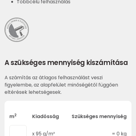
Többcélú felhasználás
A szükséges mennyiség kiszámítása
A számítás az átlagos felhasználást veszi
figyelembe, az alapfelület minőségétől függően
eltérések lehetségesek.
2
m
Kiadósság
Szükséges mennyiség
x
95
g/m²
=
0
kg