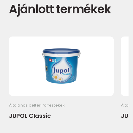
Ajánlott termékek
Általános beltéri falfestékek
Általá
JUPOL Classic
JUP